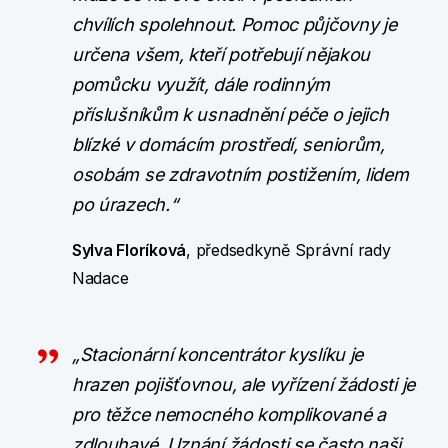
chvílích spolehnout. Pomoc půjčovny je
určena všem, kteří potřebují nějakou
pomůcku využít, dále rodinným
příslušníkům k usnadnění péče o jejich
blízké v domácím prostředí, seniorům,
osobám se zdravotním postižením, lidem
po úrazech.“
Sylva Floríková
, předsedkyně Správní rady
Nadace
„Stacionární koncentrátor kyslíku je
hrazen pojišťovnou, ale vyřízení žádosti je
pro těžce nemocného komplikované a
zdlouhavé. Uznání žádosti se často naši