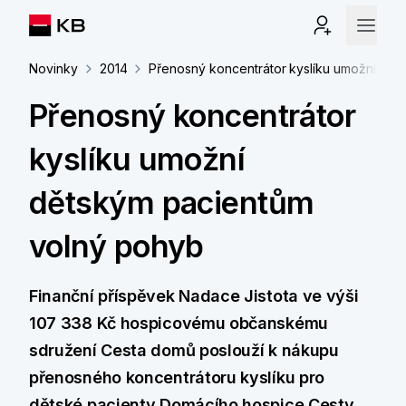
Novinky
2014
Přenosný koncentrátor kyslíku umožní dět
Přenosný koncentrátor
kyslíku umožní
dětským pacientům
volný pohyb
Finanční příspěvek Nadace Jistota ve výši
107 338 Kč hospicovému občanskému
sdružení Cesta domů poslouží k nákupu
přenosného koncentrátoru kyslíku pro
dětské pacienty Domácího hospice Cesty