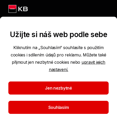
Jsme na sítích
Užijte si náš web podle sebe
Kliknutím na „Souhlasím“ souhlasíte s použitím
cookies i sdílením údajů pro reklamu. Můžete také
Podmínky používání internetových stránek
přijmout jen nezbytné cookies nebo
upravit jejich
nastavení.
Prohlášení o přístupnosti
Ochrana osobních údajů
Jen nezbytné
Nastavení cookies
Souhlasím
©2026 Komerční banka