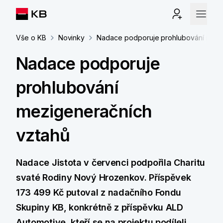
Vše o KB
Novinky
Nadace podporuje prohlubování mezi
Nadace podporuje
prohlubování
mezigeneračních
vztahů
Nadace Jistota v červenci podpořila Charitu
svaté Rodiny Nový Hrozenkov. Příspěvek
173 499 Kč putoval z nadačního Fondu
Skupiny KB, konkrétně z příspěvku ALD
Automotive, kteří se na projektu podíleli