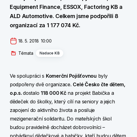
Equipment Finance, ESSOX, Factoring KB a
ALD Automotive. Celkem jsme podpořili 8
organizací za 1 177 074 Kč.
18. 5. 2018  10:00
Témata
Nadace KB
Ve spolupráci s
Komerční Pojišťovnou
byly
podpořeny dvě organizace.
Celé Česko čte dětem,
o.p.s.
dostalo
118 000 Kč
na projekt Babička a
dědeček do školky, který cílí na seniory a jejich
zapojení do aktivního života a posiluje
mezigenerační solidaritu. Do mateřských škol
budou pravidelně docházet dobrovolníci –
pohádkoví dědečkové a babičky, kteří budou dětem