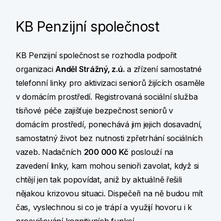
KB Penzijní společnost
KB Penzijní společnost se rozhodla podpořit
organizaci
Anděl Strážný, z.ú.
a zřízení samostatné
telefonní linky pro aktivizaci seniorů žijících osaměle
v domácím prostředí. Registrovaná sociální služba
tísňové péče zajišťuje bezpečnost seniorů v
domácím prostředí, ponechává jim jejich dosavadní,
samostatný život bez nutnosti zpřetrhání sociálních
vazeb. Nadačních
200 000 Kč
poslouží na
zavedení linky, kam mohou senioři zavolat, když si
chtějí jen tak popovídat, aniž by aktuálně řešili
nějakou krizovou situaci. Dispečeři na ně budou mít
čas, vyslechnou si co je trápí a využijí hovoru i k