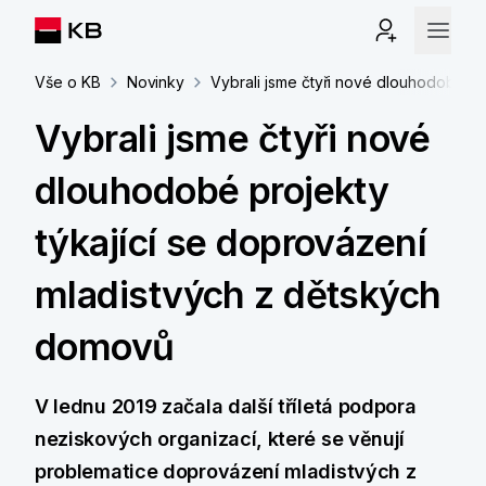
Vše o KB
Novinky
Vybrali jsme čtyři nové dlouhodobé pr
Vybrali jsme čtyři nové
dlouhodobé projekty
týkající se doprovázení
mladistvých z dětských
domovů
V lednu 2019 začala další tříletá podpora
neziskových organizací, které se věnují
problematice doprovázení mladistvých z