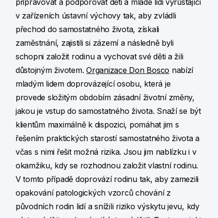
připravovat a podporovat děti a mladé lidi vyrůstající
v zařízeních ústavní výchovy tak, aby zvládli
přechod do samostatného života, získali
zaměstnání, zajistili si zázemí a následně byli
schopni založit rodinu a vychovat své děti a žili
důstojným životem.
Organizace Don Bosco
nabízí
mladým lidem doprovázející osobu, která je
provede složitým obdobím zásadní životní změny,
jakou je vstup do samostatného života. Snaží se být
klientům maximálně k dispozici, pomáhat jim s
řešením praktických starostí samostatného života a
včas s nimi řešit možná rizika. Jsou jim nablízku i v
okamžiku, kdy se rozhodnou založit vlastní rodinu.
V tomto případě doprovází rodinu tak, aby zamezili
opakování patologických vzorců chování z
původních rodin lidí a snížili riziko výskytu jevu, kdy