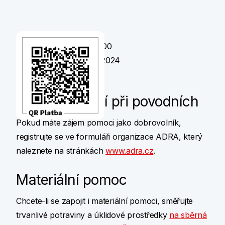
Číslo účtu: 2970297/0100
Variabilní symbol: 16092024
Dobrovolnictví při povodních
Pokud máte zájem pomoci jako dobrovolník,
registrujte se ve formuláři organizace ADRA, který
naleznete na stránkách
www.adra.cz
.
Materiální pomoc
Chcete-li se zapojit i materiální pomoci, směřujte
trvanlivé potraviny a úklidové prostředky
na sběrná