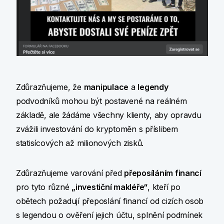
Zdůrazňujeme, že
manipulace
a
legendy
podvodníků mohou být postavené na reálném
základě, ale žádáme všechny klienty, aby opravdu
zvážili investování do kryptoměn s příslibem
statisícových až milionových zisků.
Zdůrazňujeme varování před
přeposíláním financí
pro tyto různé
„investiční makléře“
, kteří po
obětech požadují přeposlání financí od cizích osob
s legendou o ověření jejich účtu, splnění podmínek