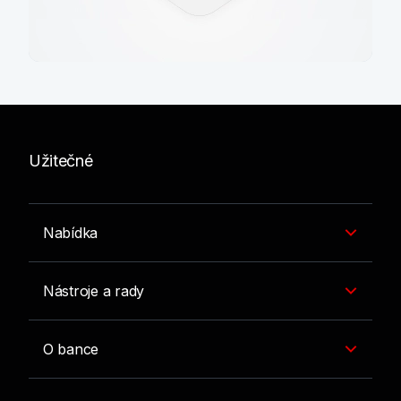
Jak postupovat, když
vás podvedou
Užitečné
Více informací
Nabídka
Nástroje a rady
O bance