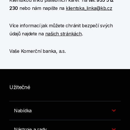
Klientskou linku platebních karet na
tel: 955 512
230
nebo nám napište na
klientska_linka@kb.cz
Více informací jak můžete chránit bezpečí svých
údajů najdete na
našich stránkách
.
Vaše Komerční banka, a.s.
Užitečné
Nabídka
Nástroje a rady