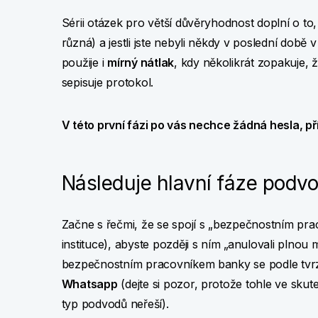
Sérii otázek pro větší důvěryhodnost doplní o to
různá) a jestli jste nebyli někdy v poslední dob
použije i
mírný nátlak
, kdy několikrát zopakuje, 
sepisuje protokol.
V této první fázi po vás nechce žádná hesla, pří
Následuje hlavní fáze podv
Začne s řečmi, že se spojí s „bezpečnostním pr
instituce), abyste později s ním „anulovali plnou m
bezpečnostním pracovníkem banky se podle tvr
Whatsapp
(dejte si pozor, protože tohle ve sku
typ podvodů neřeší).