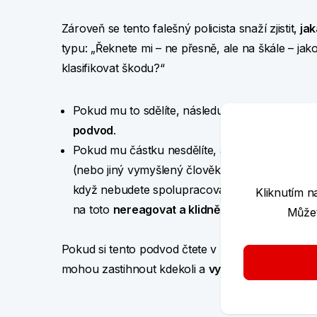
Zároveň se tento falešný policista snaží zjistit,
jak
typu: „Řeknete mi – ne přesně, ale na škále – j
klasifikovat škodu?“
Pokud mu to sdělíte, následuje klasický scénář
podvod
.
Pokud mu částku nesdělíte, ale odpovíte např. 
(nebo jiný vymyšlený člověk) chtěl údajně „nat
když nebudete spolupracovat, z postavení poš
Kliknutím n
na toto
nereagovat a klidně zavěsit
.
Můžet
Pokud si tento podvod čtete v klidu, nejspíš nara
mohou zastihnout kdekoli a
využít momentu pře