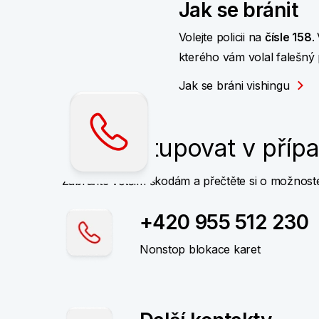
Jak se bránit
Volejte policii na
čísle 158
.
kterého vám volal falešný p
Jak se bráni vishingu
Jak postupovat v příp
Zabraňte větším škodám a přečtěte si o možnost
+420 955 512 230
Nonstop blokace karet