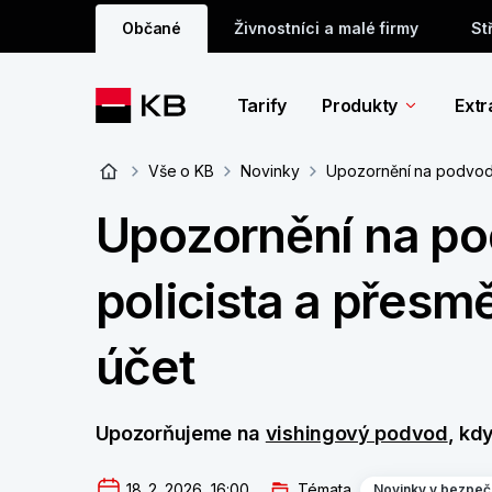
Občané
Živnostníci a malé firmy
St
Tarify
Produkty
Extr
Vše o KB
Novinky
Upozornění na podvod –
Upozornění na pod
policista a přes
účet
Upozorňujeme na
vishingový podvod
, kd
18. 2. 2026  16:00
Témata
Novinky v bezpeč