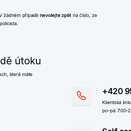
V žádném případě
nevolejte zpět
na číslo, ze
olicista.
adě útoku
ech, které máte
+420 9
Klientská link
po–⁠pá 7:00-⁠2