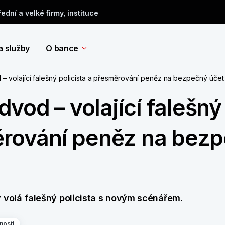
řední a velké firmy, instituce
a služby
O bance
 volající falešný policista a přesměrování peněz na bezpečný účet
vod – volající falešný
měrování peněz na bez
y volá falešný policista s novým scénářem.
nosti