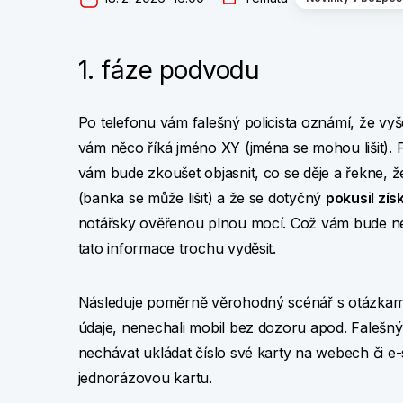
1. fáze podvodu
Po telefonu vám falešný policista oznámí, že vyše
vám něco říká jméno XY (jména se mohou lišit). 
vám bude zkoušet objasnit, co se děje a řekne, ž
(banka se může lišit) a že se dotyčný
pokusil zís
notářsky ověřenou plnou mocí. Což vám bude nej
tato informace trochu vyděsit.
Následuje poměrně věrohodný scénář s otázkami, je
údaje, nenechali mobil bez dozoru apod. Falešný 
nechávat ukládat číslo své karty na webech či e
jednorázovou kartu.