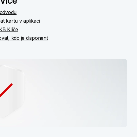
rvice
 podvodu
t kartu v aplikaci
KB Klíče
vat, kdo je disponent