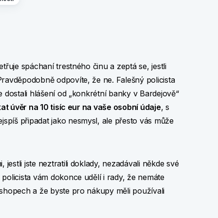
třuje spáchaní trestného činu a zeptá se, jestli
Pravděpodobně odpovíte, že ne. Falešný policista
e dostali hlášení od „konkrétní banky v Bardejově“
kat úvěr na 10 tisíc eur na vaše osobní údaje
, s
spíš připadat jako nesmysl, ale přesto vás může
stli jste neztratili doklady, nezadávali někde své
policista vám dokonce udělí i rady, že nemáte
-shopech a že byste pro nákupy měli používali