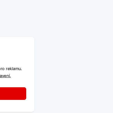
e
pro reklamu.
tavení.