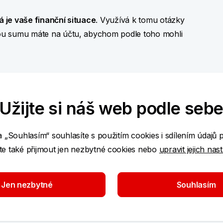
á je vaše finanční situace
. Využívá k tomu otázky
akou sumu máte na účtu, abychom podle toho mohli
 „jak si převést peníze na
bezpečný účet
“ –
což je
Užijte si náš web podle seb
že škoda má být 10 tisíc eur, o které pan Baroš
áhnout banku“, následuje série výhrůžek, např. že
kozeného se stanete spolupachatelem. Ideální je
a „Souhlasím“ souhlasíte s použitím cookies i sdílením údajů 
e také přijmout jen nezbytné cookies nebo
upravit jejich nas
zíte na spoustu nesrovnalostí, ale podvodníci vás
Jen nezbytné
Souhlasím
kvapení
. Buďte tedy opatrní.