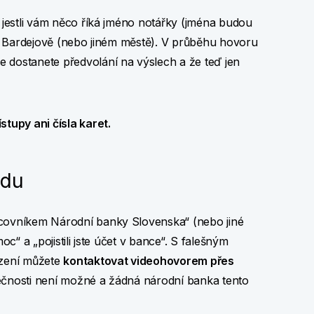
, jestli vám něco říká jméno notářky (jména budou
ě v Bardejově (nebo jiném městě). V průběhu hovoru
že dostanete předvolání na výslech a že teď jen
stupy ani čísla karet.
odu
acovníkem Národní banky Slovenska“ (nebo jiné
oc“ a „pojistili jste účet v bance“. S falešným
zení můžete
kontaktovat videohovorem přes
tečnosti není možné a žádná národní banka tento