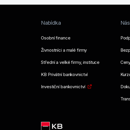
Jak postupovat, když vás 
Nabídka
Nást
Více informací
Osobní finance
Podp
Živnostníci a malé firmy
Bezp
Střední a velké firmy, instituce
Ceny
KB Privátní bankovnictví
Kurzo
Investiční bankovnictví
Doku
Tran