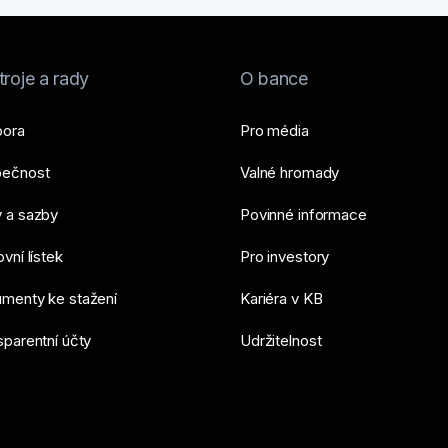
podvedou
roje a rady
O bance
ora
Pro média
ečnost
Valné hromady
 a sazby
Povinné informace
vní lístek
Pro investory
menty ke stažení
Kariéra v KB
sparentní účty
Udržitelnost