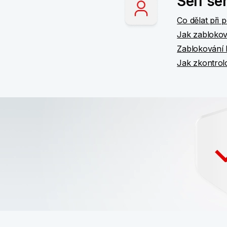
Self se
Co dělat při
Jak zablokova
Zablokování 
Jak zkontrolo