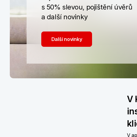
s 50% slevou, pojištění úvěrů
a další novinky
Další novinky
V 
in
kl
V ap