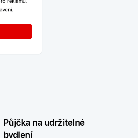
pro reklamu.
tavení.
Půjčka na udržitelné
bydlení