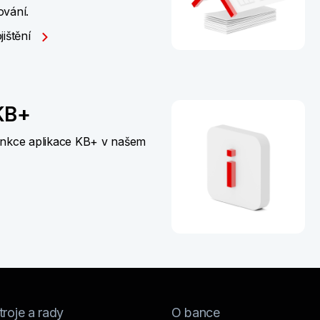
ování.
jištění
KB+
unkce aplikace KB+ v našem
roje a rady
O bance