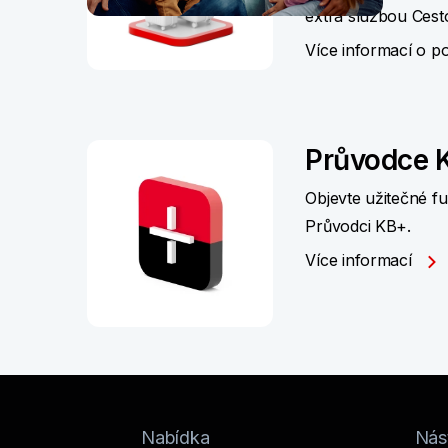
extra službou Cest
Více informací o po
Průvodce 
Objevte užitečné f
Průvodci KB+.
Více informací
Nabídka
Nást