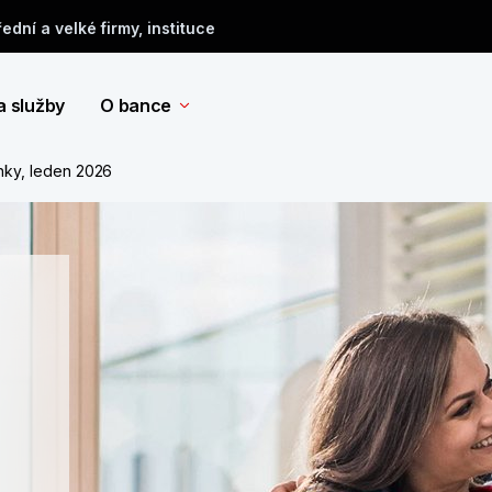
řední a velké firmy, instituce
a služby
O bance
nky, leden 2026