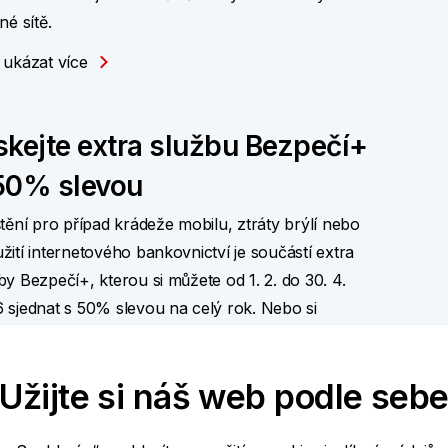
né sítě.
 ukázat více
skejte extra službu Bezpečí+
50% slevou
štění pro případ krádeže mobilu, ztráty brýlí nebo
žití internetového bankovnictví je součástí extra
by Bezpečí+, kterou si můžete od 1. 2. do 30. 4.
 sjednat s 50% slevou na celý rok. Nebo si
rte dlouhodobé cestovní pojištění s extra službou
ování.
Užijte si náš web podle seb
ě zajímá