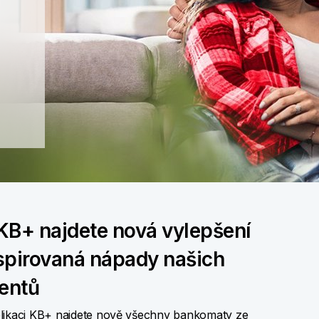
KB+ najdete nová vylepšení
spirovaná nápady našich
ientů
likaci KB+ najdete nově všechny bankomaty ze