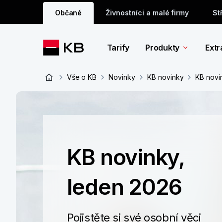
Občané
Živnostníci a malé firmy
St
Tarify
Produkty
Extr
Vše o KB
Novinky
KB novinky
KB novi
KB novinky,
leden 2026
Pojistěte si své osobní věci