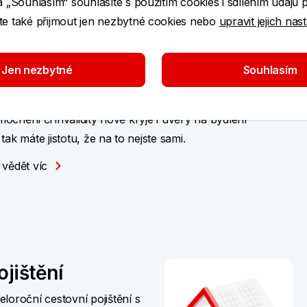
a „Souhlasím“ souhlasíte s použitím cookies i sdílením údajů 
e také přijmout jen nezbytné cookies nebo
upravit jejich nas
vě si můžete s Elánem
jistit i úvěry
Jen nezbytné
Souhlasím
ibilní rizikové životní pojištění Elán od KB
šťovny myslí na všechno. Vedle úrazů,
ocnění či invalidity nově kryje i úvěry na bydlení
 tak máte jistotu, že na to nejste sami.
 vědět víc
ojištění
loroční cestovní pojištění s