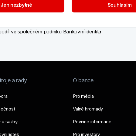
anka, a.s.; mBank S.A., organizační složka;
Jen nezbytné
Souhlasím
 UniCredit Bank Czech Republic and Slovakia, a.s.
podíl ve společném podniku Bankovní identita
roje a rady
O bance
ora
Pro média
ečnost
Valné hromady
 a sazby
Povinné informace
vní lístek
Pro investory