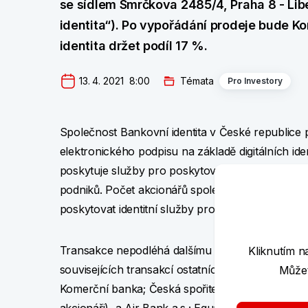
se sídlem Smrčkova 2485/4, Praha 8 - Lib
identita“). Po vypořádání prodeje bude K
identita držet podíl 17 %.
13. 4. 2021  8:00
Témata
Pro Investory
Společnost Bankovní identita v České republice p
elektronického podpisu na základě digitálních ide
poskytuje služby pro poskytovatele digitálních sl
podniků. Počet akcionářů společnosti Bankovní ide
poskytovat identitní služby prostřednictvím větš
Transakce nepodléhá dalšímu regulatornímu schv
Kliknutím n
souvisejících transakcí ostatních akcionářů bude 
Můžet
Komerční banka; Česká spořitelna, a.s.; a Českos