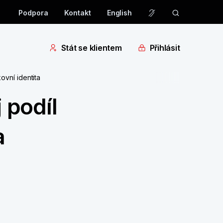
Podpora
Kontakt
English
Stát se klientem
Přihlásit
ovní identita
 podíl
a