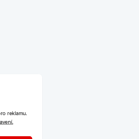
e
pro reklamu.
tavení.