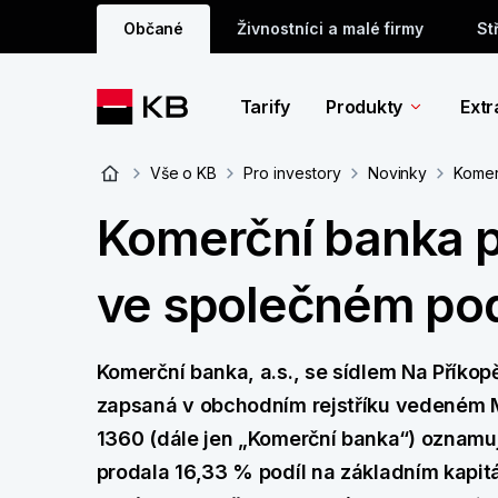
Občané
Živnostníci a malé firmy
St
Tarify
Produkty
Extr
Vše o KB
Pro investory
Novinky
Komer
Komerční banka po
ve společném pod
Komerční banka, a.s., se sídlem Na Příkop
zapsaná v obchodním rejstříku vedeném M
1360 (dále jen „Komerční banka“) oznamu
prodala 16,33 % podíl na základním kapitál