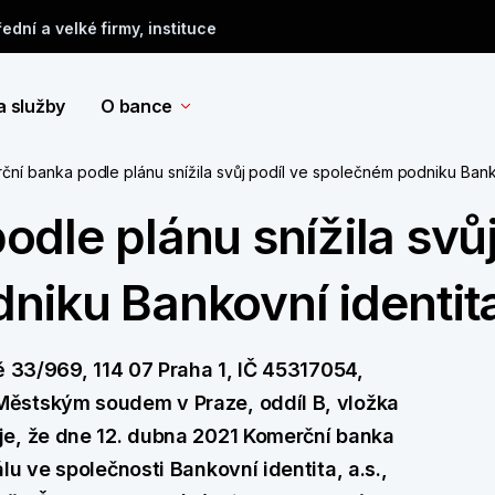
řední a velké firmy, instituce
a služby
O bance
ční banka podle plánu snížila svůj podíl ve společném podniku Bank
dle plánu snížila svůj
niku Bankovní identit
ě 33/969, 114 07 Praha 1, IČ 45317054,
ěstským soudem v Praze, oddíl B, vložka
je, že dne 12. dubna 2021 Komerční banka
u ve společnosti Bankovní identita, a.s.,