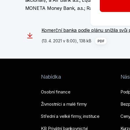
akcionáři), a Air Bank a.s.; Equa bank a.s.; Fio b
MONETA Money Bank, a.s.; Raiffeisenbank a.s.; a
Komerční banka podle plánu snížila svůj 
(13. 4. 2021 v 8:00), 138 kB
PDF
Nabídka
Nást
Osobní finance
Podp
Živnostníci a malé firmy
Bezp
Střední a velké firmy, instituce
Ceny
KB Privátní bankovnictví
Kurzo