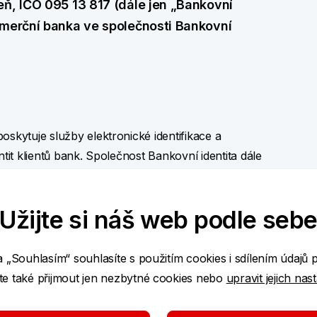
eň, IČO 095 13 817 (dále jen „Bankovní
omerční banka ve společnosti Bankovní
oskytuje služby elektronické identifikace a
ntit klientů bank. Společnost Bankovní identita dále
užeb z řad veřejných institucí i soukromých
ntita se zvýšil v souladu se strategií společnosti
Užijte si náš web podle seb
iny českých bank.
alování. Po vypořádání této transakce a
a „Souhlasím“ souhlasíte s použitím cookies i sdílením údajů 
mít Bankovní identita následující akcionáře:
e také přijmout jen nezbytné cookies nebo
upravit jejich nas
lovenská obchodní banka, a.s. (jako zakládající