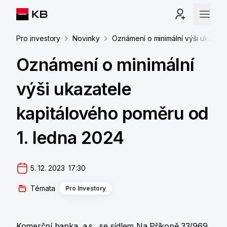
Pro investory
Novinky
Oznámení o minimální výši ukazate
Oznámení o minimální
výši ukazatele
kapitálového poměru od
1. ledna 2024
5. 12. 2023  17:30
Témata
Pro Investory
Komerční banka, a.s., se sídlem Na Příkopě 33/969,