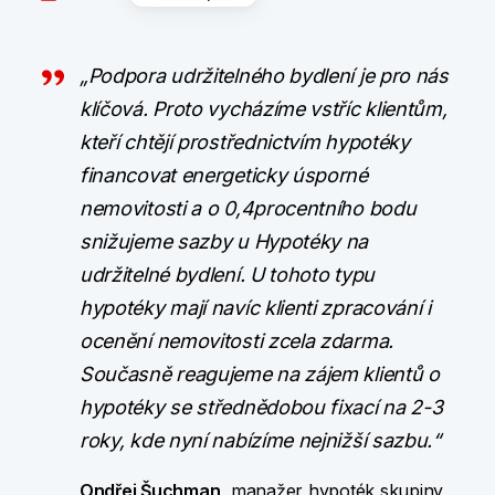
„Podpora udržitelného bydlení je pro nás
klíčová. Proto vycházíme vstříc klientům,
kteří chtějí prostřednictvím hypotéky
financovat energeticky úsporné
nemovitosti a o 0,4procentního bodu
snižujeme sazby u Hypotéky na
udržitelné bydlení. U tohoto typu
hypotéky mají navíc klienti zpracování i
ocenění nemovitosti zcela zdarma.
Současně reagujeme na zájem klientů o
hypotéky se střednědobou fixací na 2-3
roky, kde nyní nabízíme nejnižší sazbu.“
Ondřej Šuchman
, manažer hypoték skupiny