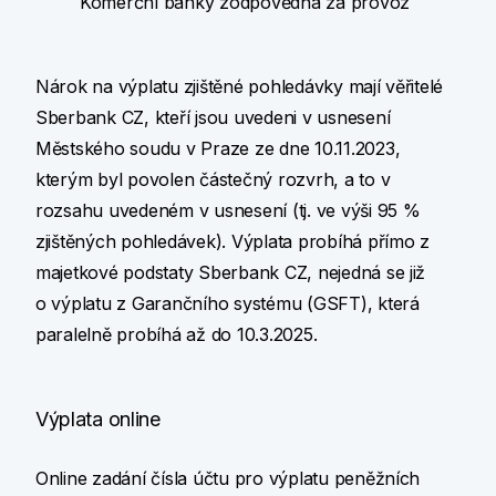
Komerční banky zodpovědná za provoz
Nárok na výplatu zjištěné pohledávky mají věřitelé
Sberbank CZ, kteří jsou uvedeni v usnesení
Městského soudu v Praze ze dne 10.11.2023,
kterým byl povolen částečný rozvrh, a to v
rozsahu uvedeném v usnesení (tj. ve výši 95 %
zjištěných pohledávek). Výplata probíhá přímo z
majetkové podstaty Sberbank CZ, nejedná se již
o výplatu z Garančního systému (GSFT), která
paralelně probíhá až do 10.3.2025.
Výplata online
Online zadání čísla účtu pro výplatu peněžních