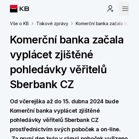
Vše o KB
Tiskové zprávy
Komerční banka začala vypláce
Komerční banka začala
vyplácet zjištěné
pohledávky věřitelů
Sberbank CZ
Od včerejška až do 15. dubna 2024 bude
Komerční banka vyplácet zjištěné
pohledávky věřitelů Sberbank CZ
prostřednictvím svých poboček a on-line.
Za první den bylo v rámci poboček vyřízeno