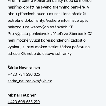
Firemní centra Komerční banky nebo se mohou
napřímo obrátit na svého firemního bankéře. V
obou případech budou muset klienti předložit
potřebné dokumenty. Veškeré informace opět
naleznou na
webových stránkách KB
.
Pro výplatu pohledávek věřitelů za Sberbank CZ
není možné využít korespondenční žádost o
výplatu, tj. není možné zaslat žádost poštou na
adresu KB nebo do datové schránky.
Šárka Nevoralová
+420 734 236 325
sarka_nevoralova@kb.cz
Michal Teubner
+420 606 653 219