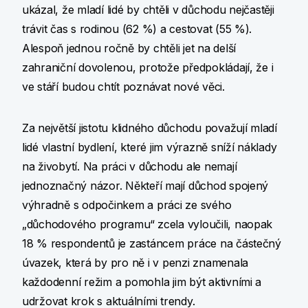
ukázal, že mladí lidé by chtěli v důchodu nejčastěji
trávit čas s rodinou (62 %) a cestovat (55 %).
Alespoň jednou ročně by chtěli jet na delší
zahraniční dovolenou, protože předpokládají, že i
ve stáří budou chtít poznávat nové věci.
Za největší jistotu klidného důchodu považují mladí
lidé vlastní bydlení, které jim výrazně sníží náklady
na živobytí. Na práci v důchodu ale nemají
jednoznačný názor. Někteří mají důchod spojený
výhradně s odpočinkem a práci ze svého
„důchodového programu“ zcela vyloučili, naopak
18 % respondentů je zastáncem práce na částečný
úvazek, která by pro ně i v penzi znamenala
každodenní režim a pomohla jim být aktivními a
udržovat krok s aktuálními trendy.