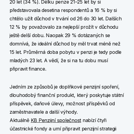
20 let (34 %). Délku penze 21–25 let by si
představovala desetina respondentů a 16 % by si
chtělo užít důchod v trvání od 26 do 30 let. Dalších
12 % by považovalo za nejlepší prožít v důchodu
ještě delší dobu. Naopak 29 % dotázaných se
domnívá, že ideální důchod by měl trvat méně než
15 let. Průměrná doba pobytu v penzi je tedy podle
mladých 23 let. A vědí, že si na tu dobu musí
připravit finance.
Jedním ze způsobů je doplňkové penzijní spoření,
dlouhodobý finanční produkt, který poskytuje státní
příspěvek, daňové úlevy, možnost příspěvků od
zaměstnavatele a další výhody.
Aktuálně
KB Penzijní společnost
nabízí čtyři
účastnické fondy a umí připravit penzijní strategii