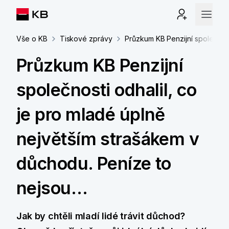
Vše o KB
Tiskové zprávy
Průzkum KB Penzijní společnost
Průzkum KB Penzijní
společnosti odhalil, co
je pro mladé úplně
největším strašákem v
důchodu. Peníze to
nejsou…
Jak by chtěli mladí lidé trávit důchod?