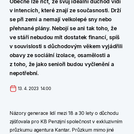
Obecně lze říct, že svůj ideální důchod vidí
v intencích, které znají ze současnosti. Drží
se při zemi a nemají velkolepé sny nebo
přehnané plány. Nebojí se ani tak toho, že
ve stáří nebudou mít dostatek financí, spíš
v souvislosti s důchodovým věkem vyjádřili
obavy ze sociální izolace, osamělosti a
z toho, že jako senioři budou vyčlenění a
nepotřební.
13. 4. 2023  14:00
Názory generace lidí mezi 18 a 30 lety o důchodu
zjišťovala pro KB Penzijní společnost v exkluzivním
průzkumu agentura Kantar. Průzkum mimo jiné