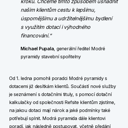
kroku. Chceme tímto způsobem usnadnit
našim klientům cestu k lepšímu,
úspornějšímu a udržitelnějšímu bydlení
s využitím dotací i výhodného
financování.“
Michael Pupala
, generální ředitel Modré
pyramidy stavební spořitelny
Od 1. ledna pomohli poradci Modré pyramidy s
dotacemi již desítkám klientů. Součástí nové služby
je seznámení s dotačními tituly, s pomocí dotační
kalkulačky od společnosti Refsite klientům zjistíme,
na jakou dotaci mají nárok a jaké podmínky také
potřebují splnit. Modrá pyramida dále klientovi
poradí, jak následně postupovat, včetně předání