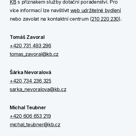
KB
s příznakem služby dotační poradenství. Pro
více informací lze navštívit
web udržitelné bydlení
nebo zavolat na kontaktní centrum (
210 220 230
).
Tomáš Zavoral
+420 731 493 296
tomas_zavoral@kb.cz
Šárka Nevoralová
+420 734 236 325
sarka_nevoralova@kb.cz
Michal Teubner
+420 606 653 219
michal_teubner@kb.cz