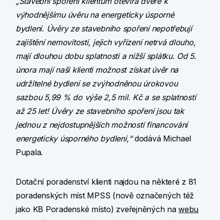
„Stavební spoření klientům otevírá dveře k
výhodnějšímu úvěru na energeticky úsporné
bydlení. Úvěry ze stavebního spoření nepotřebují
zajištění nemovitostí, jejich vyřízení netrvá dlouho,
mají dlouhou dobu splatnosti a nižší splátku. Od 5.
února mají naši klienti možnost získat úvěr na
udržitelné bydlení se zvýhodněnou úrokovou
sazbou 5,99 % do výše 2,5 mil. Kč a se splatností
až 25 let! Úvěry ze stavebního spoření jsou tak
jednou z nejdostupnějších možností financování
energeticky úsporného bydlení,“
dodává Michael
Pupala.
Dotační poradenství klienti najdou na některé z 81
poradenských míst MPSS (nově označených též
jako KB Poradenské místo) zveřejněných na
webu