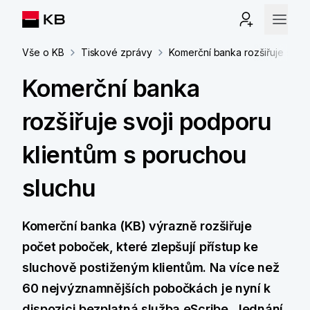
Vše o KB
Tiskové zprávy
Komerční banka rozšiřuje svoj
Komerční banka
rozšiřuje svoji podporu
klientům s poruchou
sluchu
Komerční banka (KB) výrazně rozšiřuje
počet poboček, které zlepšují přístup ke
sluchově postiženým klientům. Na více než
60 nejvýznamnějších pobočkách je nyní k
dispozici bezplatná služba eScribe. Jednání