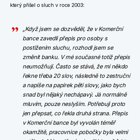
který přišel o sluch v roce 2003:
„Když jsem se dozvěděl, že v Komerční
bance zavedli přepis pro osoby s
postižením sluchu, rozhodl jsem se
změnit banku. V mé současné totiž přepis
neumožňují. Často se stává, že mi někdo
řekne třeba 20 slov, následně to zestruční
a napíše na papírek pěti slovy, jako bych
snad byl nějaký nechápavý. Já normálně
mluvím, pouze neslyším. Potřebuji proto
jen přepsat, co řekla druhá strana. Přepis
v Komerční bance byl vyvolán téměř
okamžitě, pracovnice pobočky byla velmi