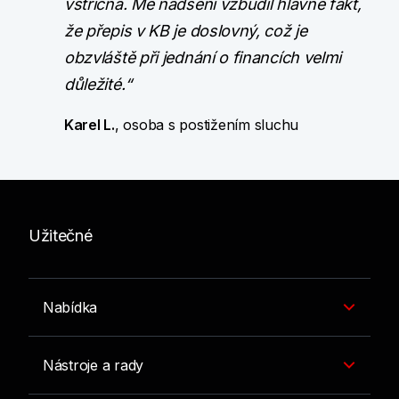
vstřícná. Mé nadšení vzbudil hlavně fakt,
že přepis v KB je doslovný, což je
obzvláště při jednání o financích velmi
důležité.“
Karel L.
, osoba s postižením sluchu
Užitečné
Nabídka
Nástroje a rady