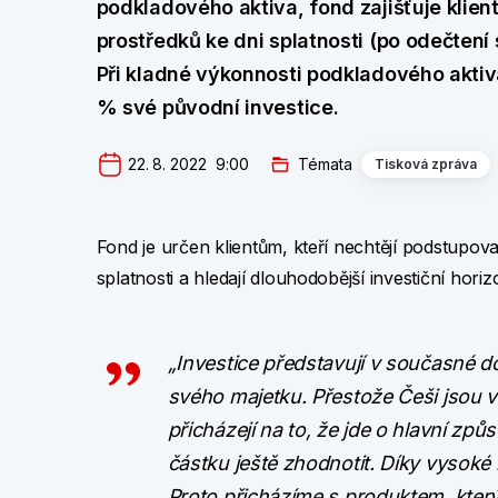
podkladového aktiva, fond zajišťuje klie
prostředků ke dni splatnosti (po odečtení
Při kladné výkonnosti podkladového aktiva
% své původní investice.
22. 8. 2022  9:00
Témata
Tisková zpráva
Fond je určen klientům, kteří nechtějí podstupova
splatnosti a hledají dlouhodobější investiční horiz
„Investice představují v současné 
svého majetku. Přestože Češi jsou 
přicházejí na to, že jde o hlavní z
částku ještě zhodnotit. Díky vysoké 
Proto přicházíme s produktem, který