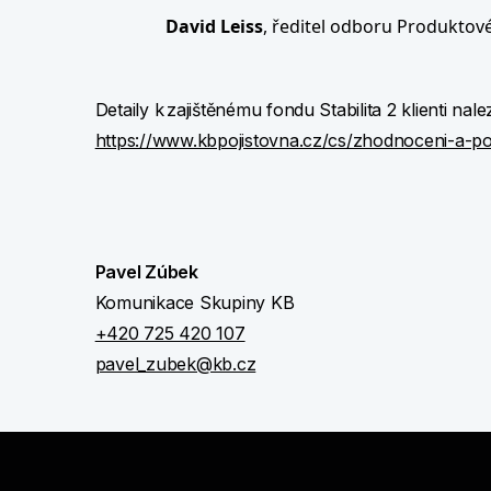
David Leiss
, ředitel odboru Produktov
Detaily k zajištěnému fondu Stabilita 2 klienti nal
https://www.kbpojistovna.cz/cs/zhodnoceni-a-portf
Pavel Zúbek
Komunikace Skupiny KB
+420 725 420 107
pavel_zubek@kb.cz