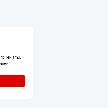
e
pro reklamu.
tavení.