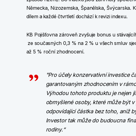
Německa, Nizozemska, Španělska, Švýcarska. Ka
dílem a každé čtvrtletí dochází k revizi indexu.
KB Pojišťovna zároveň zvyšuje bonus u stávají
ze současných 0,3 % na 2 % u všech smluv sjedn
až 5 % roční zhodnocení.
"Pro účely konzervativní investice ča
garantovaným zhodnocením v rámci in
Výhodou tohoto produktu je nejen jis
obmyšlené osoby, které může být v 
odpovídající částka bez toho, aniž 
Investor tak může do budoucna finanč
rodiny.“