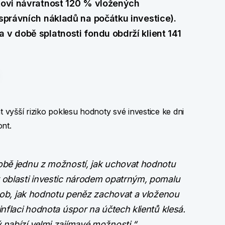
ntovi návratnost 120 % vložených
 správních nákladů na počátku investice).
 v době splatnosti fondu obdrží klient 141
t vyšší riziko poklesu hodnoty své investice ke dni
ont.
době jednu z možností, jak uchovat hodnotu
v oblasti investic národem opatrným, pomalu
působ, jak hodnotu peněz zachovat a vloženou
inflaci hodnota úspor na účtech klientů klesá.
 nabízí velmi zajímavé možnosti.“