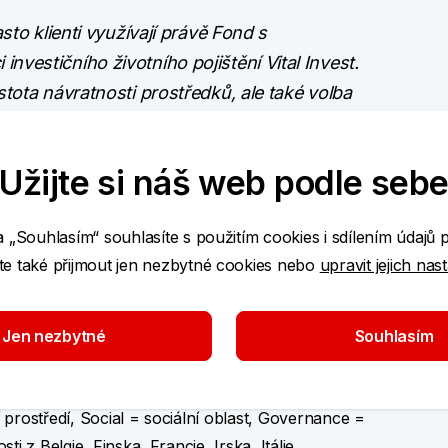
sto klienti využívají právě Fond s
vestičního životního pojištění Vital Invest.
tota návratnosti prostředků, ale také volba
případě úmrtí investora vyplacena
by musela být zahrnuta do dědického řízení.
Užijte si náš web podle seb
ně zajistit kohokoliv, nejen blízké členy své
a „Souhlasím“ souhlasíte s použitím cookies i sdílením údajů 
ho vývoje KB Pojišťovny
e také přijmout jen nezbytné cookies nebo
upravit jejich nas
dex SOLACTIVE EURO ESG 40 INDEX AR. Index je
Jen nezbytné
Souhlasím
čností, které své podnikání staví na trvalém,
yto společnosti jsou tak v souladu s ESG kritérii
prostředí, Social = sociální oblast, Governance =
i z Belgie, Finska, Francie, Irska, Itálie,