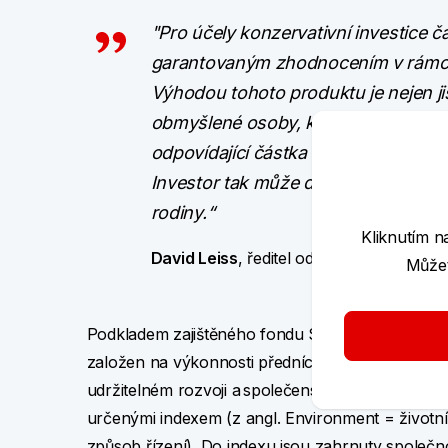
"Pro účely konzervativní investice ča
garantovaným zhodnocením v rámci in
Výhodou tohoto produktu je nejen jis
obmyšlené osoby, které může být v 
odpovídající částka bez toho, aniž 
Investor tak může do budoucna finanč
rodiny.“
Kliknutím n
David Leiss
, ředitel odboru Produktové
Můžet
Podkladem zajištěného fondu Stabilita 2 je in
založen na výkonnosti předních evropských spole
udržitelném rozvoji a společenské odpovědnosti. T
určenými indexem (z angl. Environment = životní 
způsob řízení). Do indexu jsou zahrnuty společnost