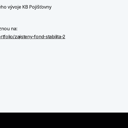
ého vývoje KB Pojišťovny
eznou na:
olio/zajisteny-fond-stabilita-2