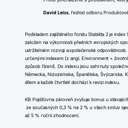
David Leiss
, ředitel odboru Produktov
Podkladem zajištěného fondu Stabilita 2 je in
založen na výkonnosti předních evropských spole
udržitelném rozvoji a společenské odpovědnosti. T
určenými indexem (z angl. Environment = životní 
způsob řízení). Do indexu jsou zahrnuty společnost
Německa, Nizozemska, Španělska, Švýcarska. Ka
dílem a každé čtvrtletí dochází k revizi indexu.
KB Pojišťovna zároveň zvyšuje bonus u stávají
ze současných 0,3 % na 2 % u všech smluv sjedn
až 5 % roční zhodnocení.