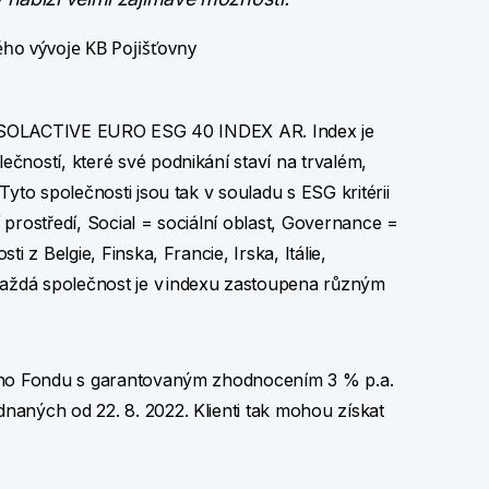
ého vývoje KB Pojišťovny
dex SOLACTIVE EURO ESG 40 INDEX AR. Index je
čností, které své podnikání staví na trvalém,
yto společnosti jsou tak v souladu s ESG kritérii
prostředí, Social = sociální oblast, Governance =
i z Belgie, Finska, Francie, Irska, Itálie,
ždá společnost je v indexu zastoupena různým
cího Fondu s garantovaným zhodnocením 3 % p.a.
aných od 22. 8. 2022. Klienti tak mohou získat