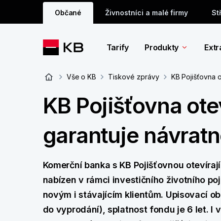
Občané
Živnostníci a malé firmy
St
Tarify
Produkty
Extr
Vše o KB
Tiskové zprávy
KB Pojišťovna o
KB Pojišťovna otev
garantuje návratn
Komerční banka s KB Pojišťovnou otevírají 
nabízen v rámci investičního životního poji
novým i stávajícím klientům. Upisovací obd
do vyprodání), splatnost fondu je 6 let. I