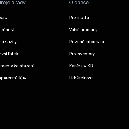
roje a rady
O bance
ora
Pro média
ečnost
Valné hromady
 a sazby
Povinné informace
vní lístek
Pro investory
menty ke stažení
Kariéra v KB
sparentní účty
Udržitelnost