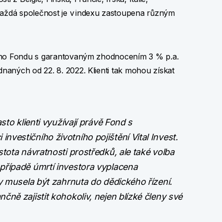
ždá společnost je v indexu zastoupena různým
cího Fondu s garantovaným zhodnocením 3 % p.a.
aných od 22. 8. 2022. Klienti tak mohou získat
sto klienti využívají právě Fond s
vestičního životního pojištění Vital Invest.
tota návratnosti prostředků, ale také volba
případě úmrtí investora vyplacena
by musela být zahrnuta do dědického řízení.
ně zajistit kohokoliv, nejen blízké členy své