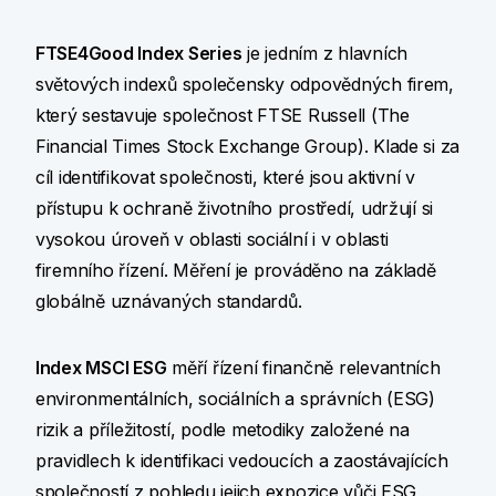
FTSE4Good Index Series
je jedním z hlavních
světových indexů společensky odpovědných firem,
který sestavuje společnost FTSE Russell (The
Financial Times Stock Exchange Group). Klade si za
cíl identifikovat společnosti, které jsou aktivní v
přístupu k ochraně životního prostředí, udržují si
vysokou úroveň v oblasti sociální i v oblasti
firemního řízení. Měření je prováděno na základě
globálně uznávaných standardů.
Index MSCI ESG
měří řízení finančně relevantních
environmentálních, sociálních a správních (ESG)
rizik a příležitostí, podle metodiky založené na
pravidlech k identifikaci vedoucích a zaostávajících
společností z pohledu jejich expozice vůči ESG