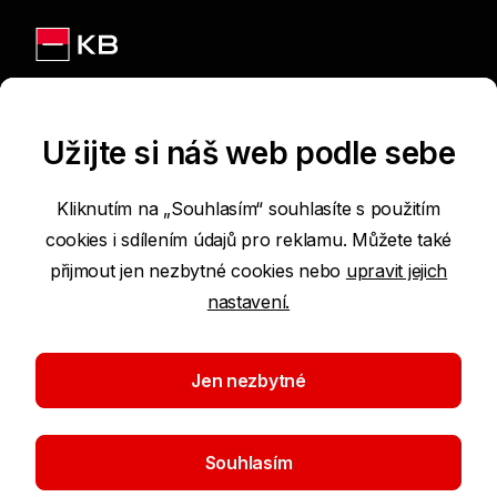
Jsme na sítích
Užijte si náš web podle sebe
Kliknutím na „Souhlasím“ souhlasíte s použitím
cookies i sdílením údajů pro reklamu. Můžete také
Podmínky používání internetových stránek
přijmout jen nezbytné cookies nebo
upravit jejich
nastavení.
Prohlášení o přístupnosti
Ochrana osobních údajů
Jen nezbytné
Nastavení cookies
Souhlasím
©2026 Komerční banka