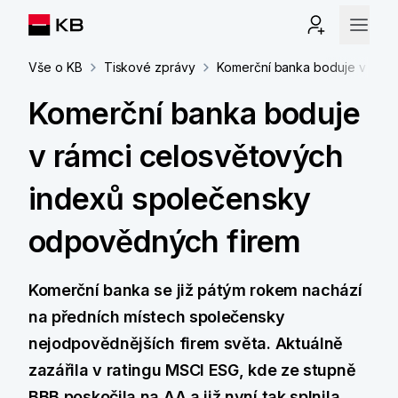
Vše o KB
Tiskové zprávy
Komerční banka boduje v rámc
Komerční banka boduje
v rámci celosvětových
indexů společensky
odpovědných firem
Komerční banka se již pátým rokem nachází
na předních místech společensky
nejodpovědnějších firem světa. Aktuálně
zazářila v ratingu MSCI ESG, kde ze stupně
BBB poskočila na AA a již nyní tak splnila