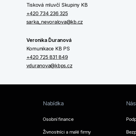
Tisková mluvčí Skupiny KB
+420 734 236 325
sarka_nevoralova@kb.cz
Veronika Ďuranová
Komunikace KB PS
+420 725 831 849
vduranova@kbps.cz
Nabídka
Nást
Osobní finance
Podp
Živnostníci a malé firmy
Bezp