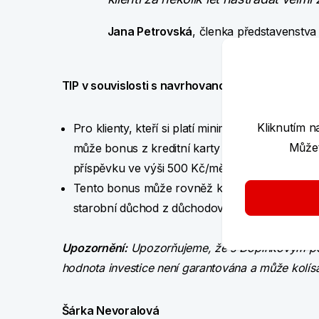
Jana Petrovská
, členka představenstva
TIP v souvislosti s navrhovanou vládní úpravou
Kliknutím n
Pro klienty, kteří si platí minimální částku pro
Můžet
může bonus z kreditní karty zajistit dosažení 
příspěvku ve výši 500 Kč/měs., v případě, že si
Tento bonus může rovněž kompenzovat ztrátu st
starobní důchod z důchodového pojištění a dle
Upozornění:
Upozorňujeme, že s Doplňkovým penzi
hodnota investice není garantována a může kolísat 
Šárka Nevoralová