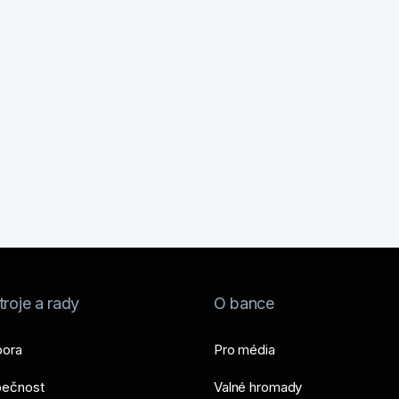
roje a rady
O bance
ora
Pro média
ečnost
Valné hromady