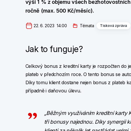
výši 1 % z objemu všech bezhotovostních 
ročně (max. 500 Kč/měsíc).
22. 6. 2023  14:00
Témata
Tisková zpráva
Jak to funguje?
Celkový bonus z kreditní karty je rozpočten do j
plateb v předchozím roce. O tento bonus se auto
Díky tomu klient dostane nejen bonus z plateb kar
případně i daňovou úlevu.
„Běžným využíváním kreditní karty KB
tři bonusy najednou. Díky synergii k
klienti za několik let nastřádat velm