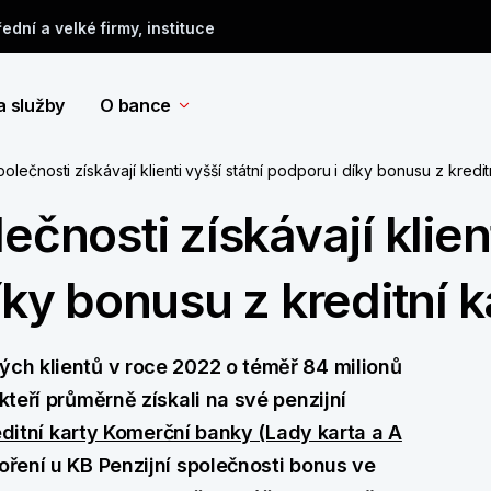
řední a velké firmy, instituce
a služby
O bance
olečnosti získávají klienti vyšší státní podporu i díky bonusu z kredit
ečnosti získávají klien
íky bonusu z kreditní k
ých klientů v roce 2022 o téměř 84 milionů
kteří průměrně získali na své penzijní
editní karty Komerční banky (Lady karta a A
oření u KB Penzijní společnosti bonus ve