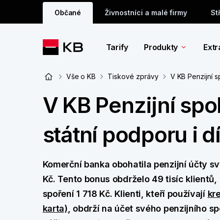
Občané
Živnostníci a malé firmy
St
Tarify
Produkty
Extr
Vše o KB
Tiskové zprávy
V KB Penzijní sp
V KB Penzijní spol
státní podporu i d
Komerční banka obohatila penzijní účty sv
Kč. Tento bonus obdrželo 49 tisíc klientů, 
spoření 1 718 Kč. Klienti, kteří používají
kr
karta)
, obdrží na účet svého penzijního sp