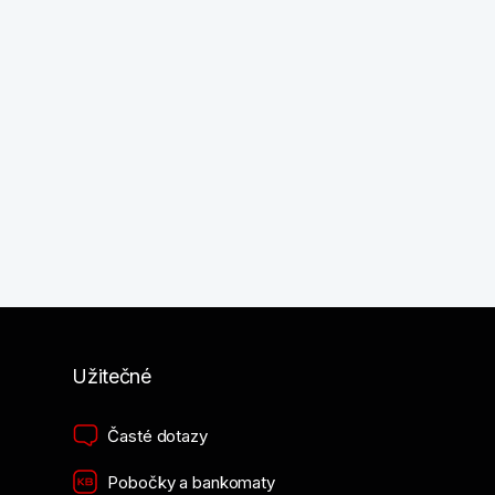
Užitečné
Časté dotazy
Pobočky a bankomaty