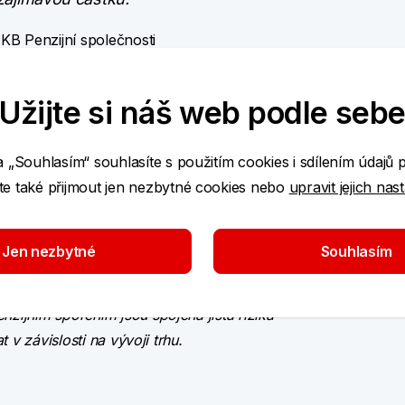
 KB Penzijní společnosti
Užijte si náš web podle seb
 podmínek pro nárok na státní příspěvek:
a „Souhlasím“ souhlasíte s použitím cookies i sdílením údajů 
 získání státního příspěvku (tedy 300 Kč/měsíčně),
e také přijmout jen nezbytné cookies nebo
upravit jejich nas
nové minimální hranice nutné pro výplatu státního
 příspěvek klienti sami nenavýší.
átního příspěvku i klientům, kteří mají přiznaný
Jen nezbytné
Souhlasím
 návrhu nebudou již mít na státní příspěvek nárok.
jním spořením jsou spojena jistá rizika -
v závislosti na vývoji trhu.