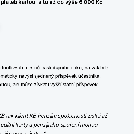
plateb kartou, a to až do výše 6 000 Kč
ednotlivých měsíců následujícího roku, na základě
maticky navýší sjednaný příspěvek účastníka.
tou, ale může získat i vyšší státní příspěvek,
 tak klient KB Penzijní společnosti získá až
reditní karty a penzijního spoření mohou
i zajímavou částku.“