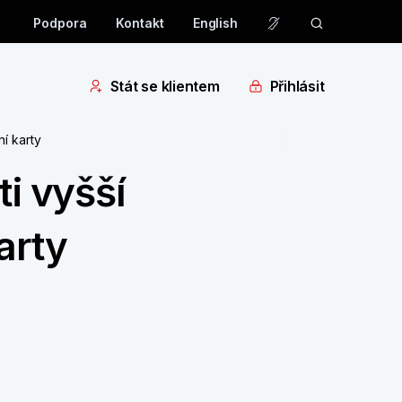
Podpora
Kontakt
English
Stát se klientem
Přihlásit
ní karty
ti vyšší
arty