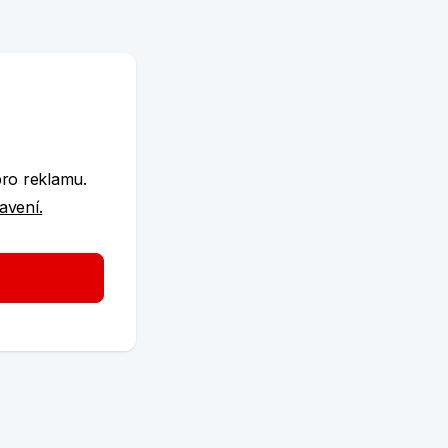
e
pro reklamu.
tavení.