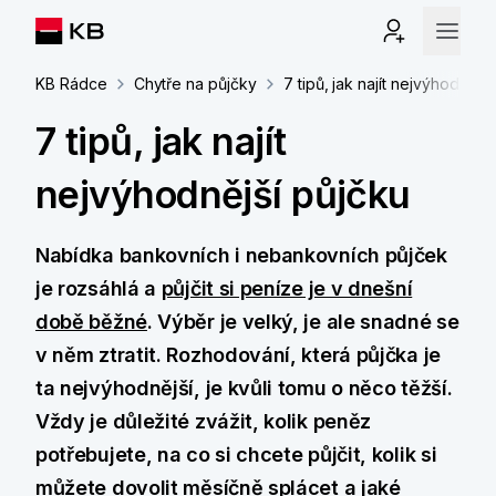
KB Rádce
Chytře na půjčky
7 tipů, jak najít nejvýhodnějš
7 tipů, jak najít
nejvýhodnější půjčku
Nabídka bankovních i nebankovních půjček
je rozsáhlá a
půjčit si peníze je v dnešní
době běžné
. Výběr je velký, je ale snadné se
v něm ztratit. Rozhodování, která půjčka je
ta nejvýhodnější, je kvůli tomu o něco těžší.
Vždy je důležité zvážit, kolik peněz
potřebujete, na co si chcete půjčit, kolik si
můžete dovolit měsíčně splácet a jaké