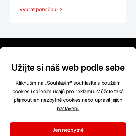
Vybrat pobočku
Užitečné
Užijte si náš web podle sebe
Nabídka
Kliknutím na „Souhlasím“ souhlasíte s použitím
cookies i sdílením údajů pro reklamu. Můžete také
přijmout jen nezbytné cookies nebo
upravit jejich
Nástroje a rady
nastavení.
O bance
Jen nezbytné