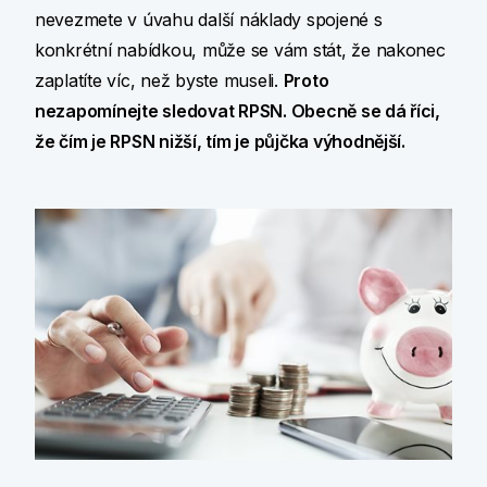
nevezmete v úvahu další náklady spojené s
konkrétní nabídkou, může se vám stát, že nakonec
zaplatíte víc, než byste museli.
Proto
nezapomínejte sledovat RPSN. Obecně se dá říci,
že čím je RPSN nižší, tím je půjčka výhodnější.