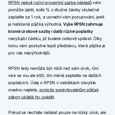
RPSN neboli roční procentní sazba nákladů
vám
pomůže zjistit, kolik % z dlužné částky skutečně
zaplatíte za 1 rok, a usnadní vám posuzování, jestli
je nabízená půjčka výhodná.
Výše RPSN zahrnuje
kromě úrokové sazby i další různé poplatky
navyšující částku, již budete celkově splácet. Díky
tomu vám poskytne lepší představu, která půjčka je
pro vás nejvýhodnější.
RPSN tedy nemůže být nižší než sám úrok, čím
více se mu ale blíží, tím méně zaplatíte na dalších
poplatcích. Údaj o RPSN v nabídkách obvykle
snadno najdete,
protože poskytovatelům půjček
zákon ukládá ho uvádět
.
Pokud se necháte nalákat pouze na nízký úrok, ale