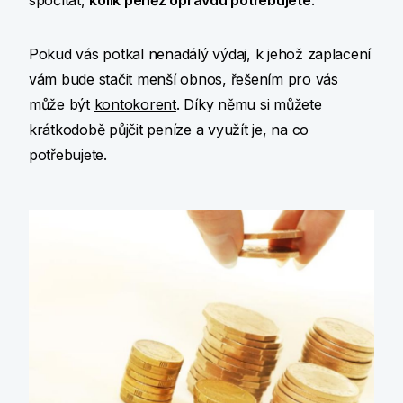
spočítat,
kolik peněz opravdu potřebujete
.
Pokud vás potkal nenadálý výdaj, k jehož zaplacení
vám bude stačit menší obnos, řešením pro vás
může být
kontokorent
. Díky němu si můžete
krátkodobě půjčit peníze a využít je, na co
potřebujete.