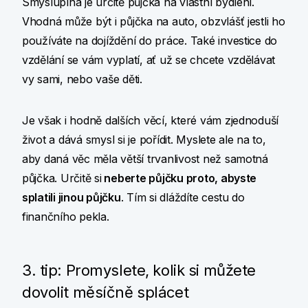
Smysluplná je určitě půjčka na vlastní bydlení.
Vhodná může být i půjčka na auto, obzvlášť jestli ho
používáte na dojíždění do práce. Také investice do
vzdělání se vám vyplatí, ať už se chcete vzdělávat
vy sami, nebo vaše děti.
Je však i hodně dalších věcí, které vám zjednoduší
život a dává smysl si je pořídit. Myslete ale na to,
aby daná věc měla větší trvanlivost než samotná
půjčka. Určitě si
neberte půjčku proto, abyste
splatili jinou půjčku
. Tím si dláždíte cestu do
finančního pekla.
3. tip: Promyslete, kolik si můžete
dovolit měsíčně splácet