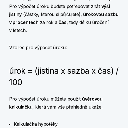
Pro výpočet úroku budete potřebovat znát
výši
jistiny
(částky, kterou si půjčujete),
úrokovou sazbu
v procentech
za rok a
čas
, tedy délku úročení
v letech.
Vzorec pro výpočet úroku:
úrok = (jistina x sazba x čas) /
100
Pro výpočet úroku můžete použít
úvěrovou
kalkulačku
,
která vám vše přehledně ukáže.
Kalkulačka hypotéky