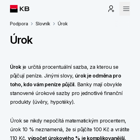
Podpora
Slovník
Úrok
Úrok
Úrok
je určitá procentuální sazba, za kterou se
půjčují peníze. Jinými slovy,
úrok je odměna pro
toho, kdo vám peníze půjčil
. Banky mají obvykle
stanovené úrokové sazby pro jednotlivé finanční
produkty (úvěry, hypotéky).
Úrok se nikdy nepočítá matematickým procentem,
úrok 10 % neznamená, že si půjčíte 100 Kč a vrátíte
110 Kč,
výpočet úrokového % je komplikovanější
.