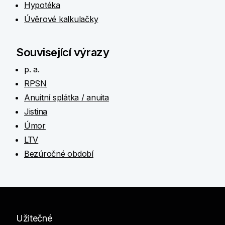
Hypotéka
Úvěrové kalkulačky
Související výrazy
p. a.
RPSN
Anuitní splátka / anuita
Jistina
Úmor
LTV
Bezúročné období
Užitečné