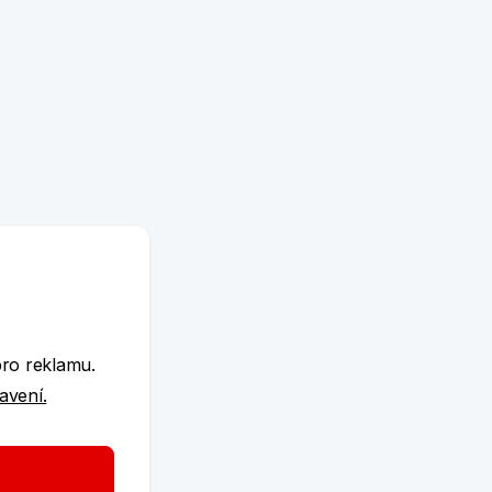
e
dukty
pro reklamu.
tavení.