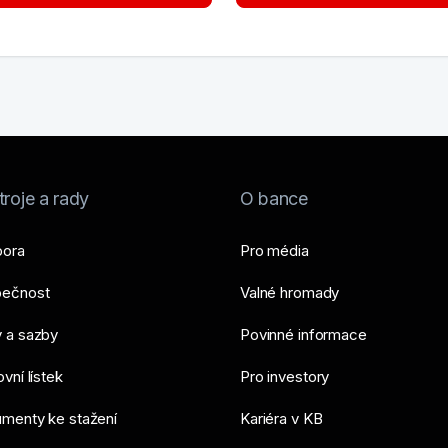
roje a rady
O bance
ora
Pro média
ečnost
Valné hromady
 a sazby
Povinné informace
vní lístek
Pro investory
menty ke stažení
Kariéra v KB