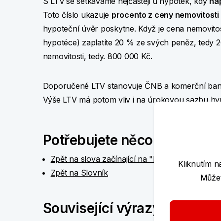
S LTV
se setkáváme nejčastěji u hypoték, kdy
na
Toto číslo ukazuje
procento z ceny nemovitosti
hypoteční úvěr poskytne. Když je cena nemovitos
hypotéce) zaplatíte 20 % ze svých peněz, tedy
nemovitosti, tedy. 800 000 Kč.
Doporučené LTV stanovuje ČNB a komerční banky 
Výše LTV má potom vliv i na úrokovou sazbu hy
Potřebujete něco jiného?
Zpět na slova začínající na "L"
Kliknutím n
Zpět na Slovník
Můžet
Související výrazy