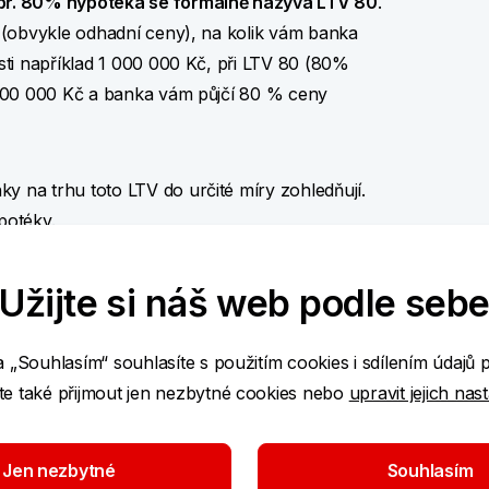
př. 80% hypotéka se formálně nazývá LTV 80
.
(obvykle odhadní ceny), na kolik vám banka
ti například 1 000 000 Kč, při LTV 80 (80%
 200 000 Kč a banka vám půjčí 80 % ceny
na trhu toto LTV do určité míry zohledňují.
potéky.
Užijte si náš web podle seb
Související pro
Hypotéka
a „Souhlasím“ souhlasíte s použitím cookies i sdílením údajů 
Americká hypotéka
e také přijmout jen nezbytné cookies nebo
upravit jejich nas
Jen nezbytné
Souhlasím