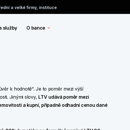
řední a velké firmy, instituce
a služby
O bance
úvěr k hodnotě“. Je to poměr mezi výší
sti. Jinými slovy,
LTV
udává poměr mezi
 nemovitosti a kupní, případně odhadní cenou dané