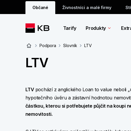
Občané
Živnostníci a malé firmy
St
Tarify
Produkty
Extr
Podpora
Slovník
LTV
LTV
LTV
pochází z anglického Loan to value neboli „
hypotečního úvěru a zástavní hodnotou nemovito
částkou, kterou si potřebujete půjčit na koupi
nemovitosti.