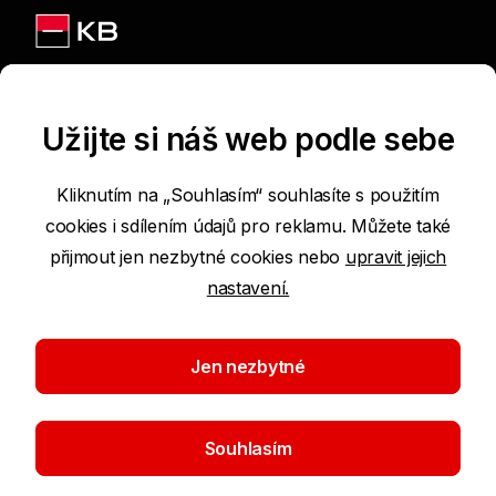
Jsme na sítích
Užijte si náš web podle sebe
Kliknutím na „Souhlasím“ souhlasíte s použitím
cookies i sdílením údajů pro reklamu. Můžete také
Podmínky používání internetových stránek
přijmout jen nezbytné cookies nebo
upravit jejich
nastavení.
Prohlášení o přístupnosti
Ochrana osobních údajů
Jen nezbytné
Nastavení cookies
Souhlasím
©2026 Komerční banka