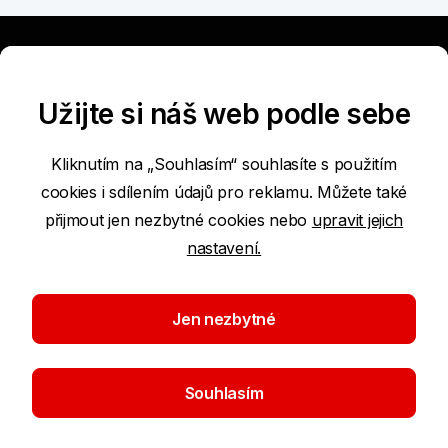
Užitečné
Užijte si náš web podle sebe
Nabídka
Kliknutím na „Souhlasím“ souhlasíte s použitím
cookies i sdílením údajů pro reklamu. Můžete také
přijmout jen nezbytné cookies nebo
upravit jejich
Nástroje a rady
nastavení.
O bance
Jen nezbytné
Časté dotazy
Souhlasím
Pobočky a bankomaty