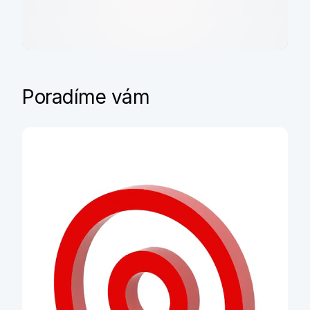
Průvodce hypotékou
Poradíme vám
Praktický průvodce, co kdy
dodat a zařídit, když si berete
hypotéku
Zjistit víc