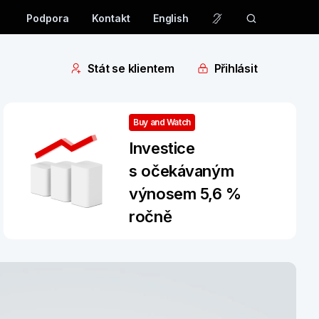
Podpora
Kontakt
English
Stát se klientem
Přihlásit
Buy and Watch
Investice
s očekávaným
výnosem 5,6 %
ročně