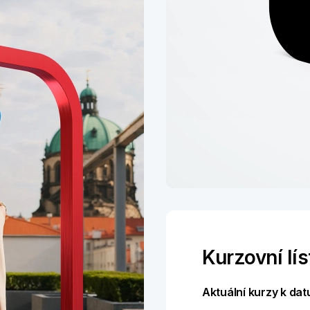
Aplikace K
Kurzovní lís
Spravujte své finance
na počítači i mobilu
Aktuální kurzy k dat