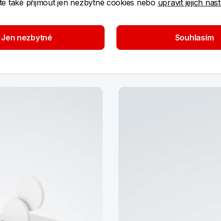
e také přijmout jen nezbytné cookies nebo
upravit jejich nas
Jen nezbytné
Souhlasím
et zdarma v