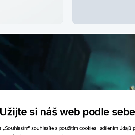
Řešíte bydl
Přijďte k nám, se vš
Zjistit víc
Užijte si náš web podle seb
a „Souhlasím“ souhlasíte s použitím cookies i sdílením údajů 