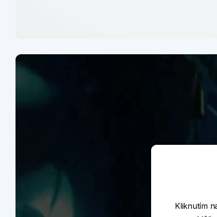
Dětský účet zdarma
Pořiďte svému dítěti účet s kartou a učte
ho finanční gramotnosti už od 6 let
Mám zájem
Kliknutím n