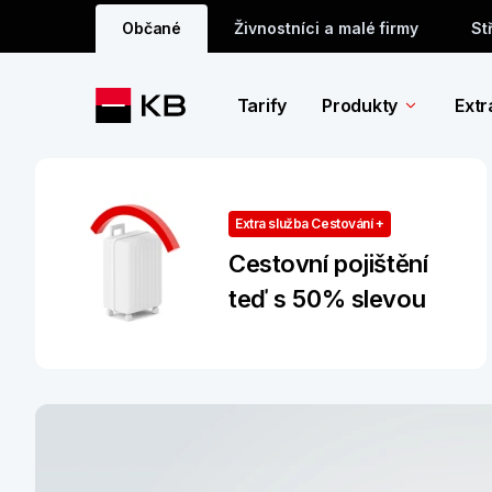
Občané
Živnostníci a malé firmy
St
Tarify
Produkty
Extr
Extra služba Cestování +
Cestovní pojištění
teď s 50% slevou