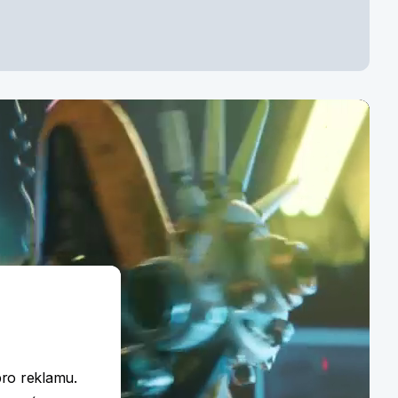
ení?
ím vám rádi poradíme
e
pro reklamu.