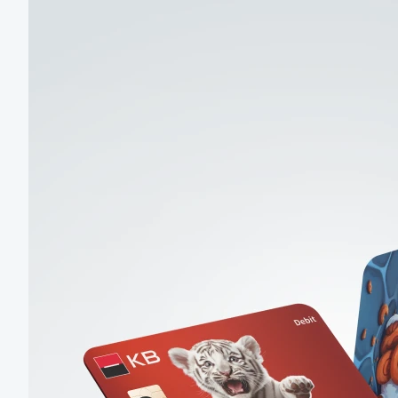
Sjednejte si účet
v tarifu zdarma
Na pár kliků v aplikaci KB+
Chci účet