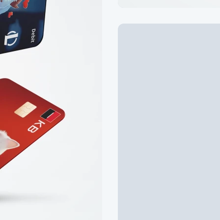
Extra služb
s 50% slev
Pořiďte si variantu 
Cestování Rodina+ p
slevou
Zjistit víc