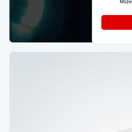
Můžet
Nová éra bankovnictví je
bezpečnější
Staňte se naším klientem a získejte bezpečný úč
tarifu Start
To chci