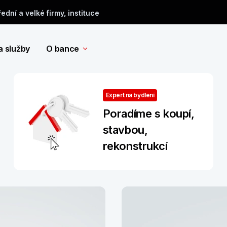
řední a velké firmy, instituce
a služby
O bance
Expert na bydlení
Poradíme s koupí,
stavbou,
rekonstrukcí