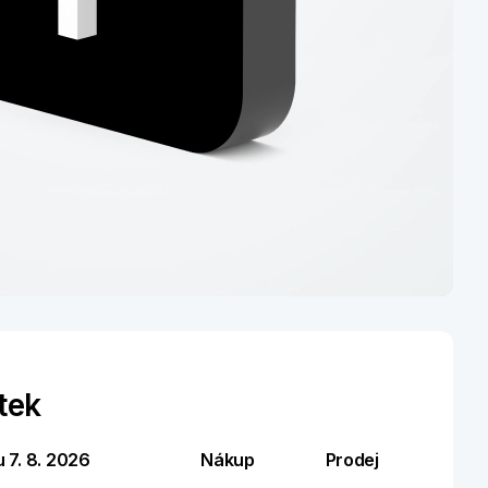
B+
tek
 na pár kliknutí
u 7. 8. 2026
Nákup
Prodej