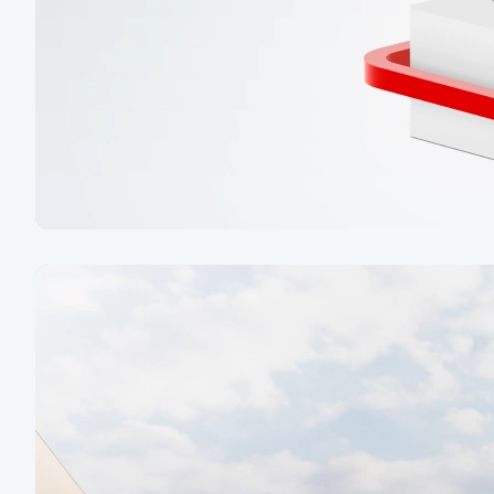
Spořicí účet
s bonusovou sazbou až
3,5 % p. a.
Založte si spořicí účet spolu s tarifem
a získejte bonusovou úrokovou sazbu