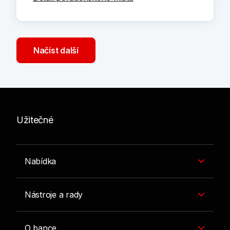
Načíst další
Užitečné
Nabídka
Nástroje a rady
O bance