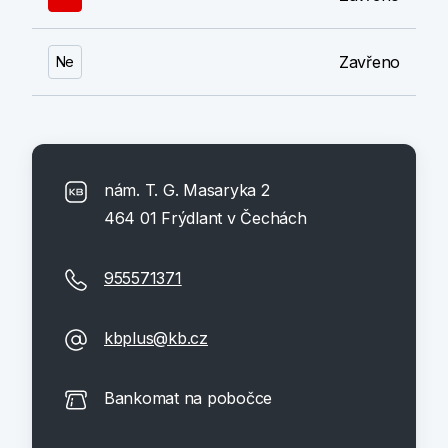
Zavřeno
Ne
nám. T. G. Masaryka 2
464 01 Frýdlant v Čechách
955571371
kbplus@kb.cz
Bankomat na pobočce