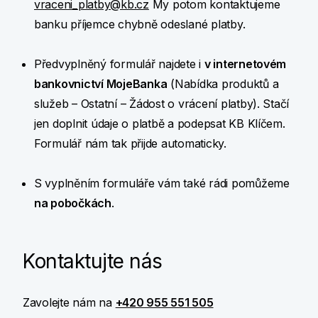
vraceni_platby@kb.cz
My potom kontaktujeme
banku příjemce chybně odeslané platby.
Předvyplněný formulář najdete i
v internetovém
bankovnictví MojeBanka
(Nabídka produktů a
služeb – Ostatní – Žádost o vrácení platby). Stačí
jen doplnit údaje o platbě a podepsat KB Klíčem.
Formulář nám tak přijde automaticky.
S vyplněním formuláře vám také rádi pomůžeme
na pobočkách
.
Kontaktujte nás
Zavolejte nám na
+420 955 551 505