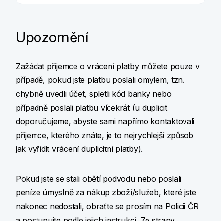
E-mailem
Upozornění
Napište nám na vraceni_platby@kb.cz
Zažádat příjemce o vrácení platby můžete pouze v
případě, pokud jste platbu poslali omylem, tzn.
chybně uvedli účet, spletli kód banky nebo
případně poslali platbu vícekrát (u duplicit
doporučujeme, abyste sami napřímo kontaktovali
příjemce, kterého znáte, je to nejrychlejší způsob
jak vyřídit vrácení duplicitní platby).
Pokud jste se stali obětí podvodu nebo poslali
peníze úmyslně za nákup zboží/služeb, které jste
nakonec nedostali, obraťte se prosím na Policii ČR
a postupujte podle jejich instrukcí. Ze strany