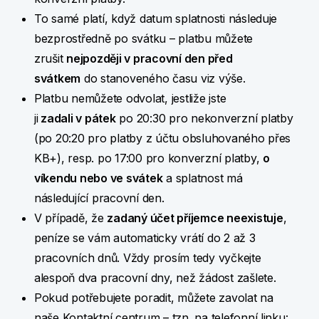
To samé platí, když datum splatnosti následuje
bezprostředně po svátku – platbu můžete
zrušit
nejpozději v pracovní den před
svátkem
do stanoveného času viz výše.
Platbu nemůžete odvolat, jestliže jste
ji
zadali v pátek
po 20:30 pro nekonverzní platby
(po 20:20 pro platby z účtu obsluhovaného přes
KB+), resp. po 17:00 pro konverzní platby,
o
víkendu nebo ve svátek
a splatnost má
následující pracovní den.
V případě, že
zadaný účet příjemce neexistuje
,
peníze se vám automaticky vrátí do 2 až 3
pracovních dnů. Vždy prosím tedy vyčkejte
alespoň dva pracovní dny, než žádost zašlete.
Pokud potřebujete poradit, můžete zavolat na
naše Kontaktní centrum – tzn. na telefonní linku: