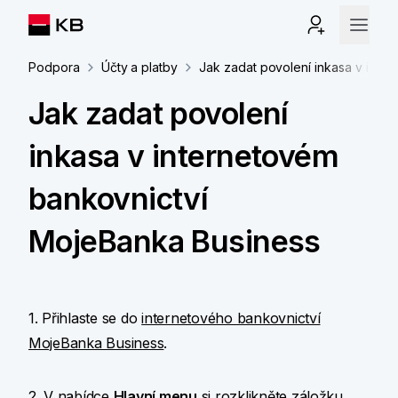
Podpora
Účty a platby
Jak zadat povolení inkasa v inte
Jak zadat povolení
inkasa v internetovém
bankovnictví
MojeBanka Business
1. Přihlaste se do
internetového bankovnictví
MojeBanka Business
.
2. V nabídce
Hlavní menu
si rozklikněte záložku