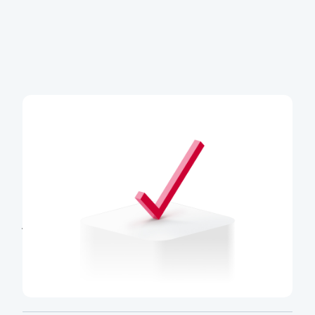
Dokud nepřejdete, vše bude fungovat
stejně
Než vám přijde výzva k přechodu, můžete své
stávající služby a aplikace včetně internetového
a mobilního bankovnictví
dál používat,
jak jste zvyklí
.
Časté dotazy