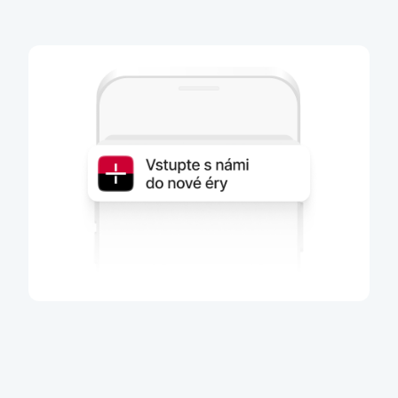
Jakmile vám přijde pozvánka, můžete
přejít
S převodem služeb vám
pomůže webový
průvodce
. Potřebovat budete jen svůj mobil
s KB Klíčem. Své bankovnictví můžete
převést také
na pobočce
s pomocí bankovního poradce.