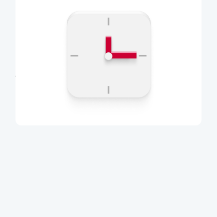
Pošleme vám pozvánku
Napíšeme vám,
až bude vaše nové bankovnictví
připravené
. Datum převodu záleží na službách,
které u nás využíváte. Jako první budeme převádět
občanské klienty, kteří mají základní produkty,
jako je účet a karta.