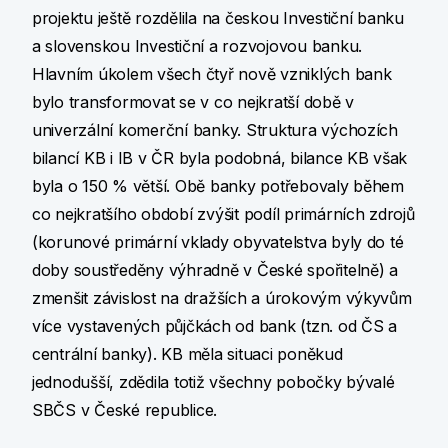
projektu ještě rozdělila na českou Investiční banku
a slovenskou Investiční a rozvojovou banku.
Hlavním úkolem všech čtyř nově vzniklých bank
bylo transformovat se v co nejkratší době v
univerzální komerční banky. Struktura výchozích
bilancí KB i IB v ČR byla podobná, bilance KB však
byla o 150 % větší. Obě banky potřebovaly během
co nejkratšího období zvýšit podíl primárních zdrojů
(korunové primární vklady obyvatelstva byly do té
doby soustředěny výhradně v České spořitelně) a
zmenšit závislost na dražších a úrokovým výkyvům
více vystavených půjčkách od bank (tzn. od ČS a
centrální banky). KB měla situaci poněkud
jednodušší, zdědila totiž všechny pobočky bývalé
SBČS v České republice.