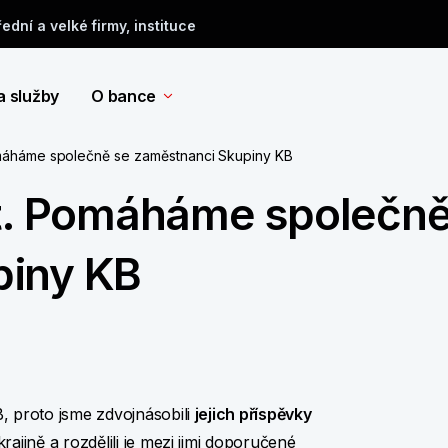
řední a velké firmy, instituce
a služby
O bance
omáháme společně se zaměstnanci Skupiny KB
st. Pomáháme společně
piny KB
 proto jsme zdvojnásobili
jejich příspěvky
jině a rozdělili je mezi jimi doporučené