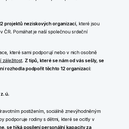
12 projektů neziskových organizací
, které jsou
ků v ČR. Pomáhat je naší společnou srdeční
ce, které sami podporují nebo v nich osobně
 záležitost
.
Z tipů, které se nám od vás sešly, se
í rozhodla podpořit těchto 12 organizací:
z. ú.
ravotním postižením, sociálně znevýhodněným
by podporuje rodiny s dětmi, které se ocitly v
me, se týká posílení personální kapacity za