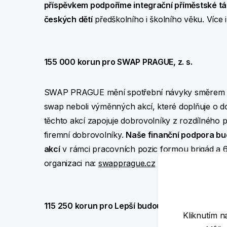
příspěvkem podpoříme integrační příměstské tá
českých dětí
předškolního i školního věku. Více 
155 000 korun pro SWAP PRAGUE, z. s.
SWAP PRAGUE mění spotřební návyky směrem k ud
swap neboli výměnných akcí, které doplňuje o d
těchto akcí zapojuje dobrovolníky z rozdílného p
firemní dobrovolníky.
Naše finanční podpora bu
akcí
v rámci pracovních pozic formou brigád a 6
organizaci na:
swapprague.cz
115 250 korun pro Lepší budoucnost, z. s.
Kliknutím n