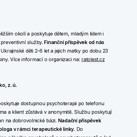
bližším okolí a poskytuje dětem, mladým lidem i
 preventivní služby.
Finanční příspěvek od nás
krajinské děti 2-6 let a jejich matky po dobu 23
ny. Více informací o organizaci na:
ratolest.cz
o, z. ú.
 poskytuje dostupnou psychoterapii po telefonu
ma a klient zůstává v anonymitě. Službu poskytují
ován na dobrovolnické bázi.
Nadační příspěvek
loga v rámci terapeutické linky
. Do