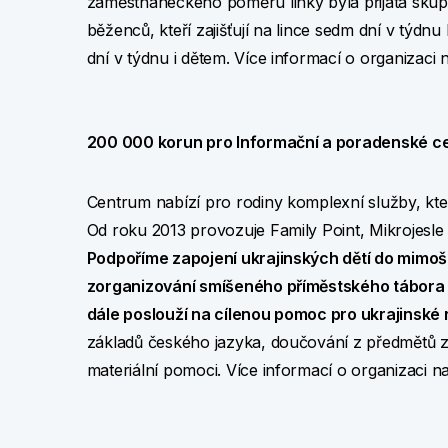
zaměstnaneckého poměru linky byla přijata skup
běženců, kteří zajišťují na lince sedm dní v tý
dní v týdnu i dětem. Více informací o organizaci 
200 000 korun pro Informační a poradenské cen
Centrum nabízí pro rodiny komplexní služby, které 
Od roku 2013 provozuje Family Point, Mikrojesl
Podpoříme zapojení ukrajinských dětí do mimošk
zorganizování smíšeného příměstského tábora
dále poslouží na cílenou pomoc pro ukrajinské 
základů českého jazyka, doučování z předmětů z
materiální pomoci. Více informací o organizaci n