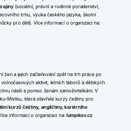
krajiny
(sociální, právní a rodinné poradenství,
racovního trhu, výuka českého jazyka, školní
cky pro děti). Více informací o organizaci na:
í žen a jejich začleňování zpět na trh práce po
i volnočasových aktivit, letních táborů a dětských
ácímu násilí a pomoc ženám samoživitelkám. V
ku-Místku, která otevřela kurzy češtiny pro
ění kurzů češtiny, angličtiny, kariérního
 Více informací o organizaci na:
lumpikov.cz