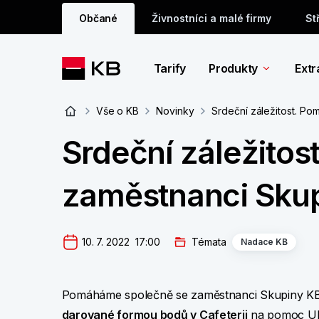
Občané
Živnostníci a malé firmy
St
Tarify
Produkty
Extr
Vše o KB
Novinky
Srdeční záležitost. P
Srdeční záležito
zaměstnanci Sku
10. 7. 2022  17:00
Témata
Nadace KB
Pomáháme společně se zaměstnanci Skupiny KB,
darované formou bodů v Cafeterii
na pomoc Ukra