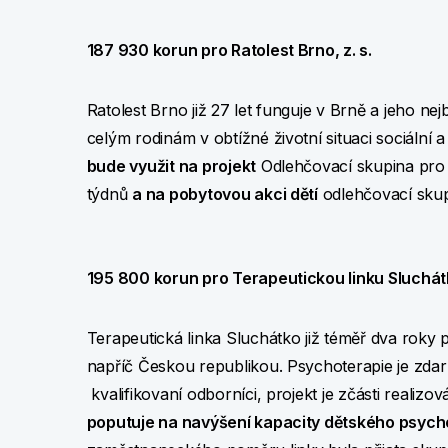
187 930 korun pro Ratolest Brno, z. s.
Ratolest Brno již 27 let funguje v Brně a jeho nej
celým rodinám v obtížné životní situaci sociální a
bude využit na projekt
Odlehčovací skupina pro U
týdnů
a na pobytovou akci dětí
odlehčovací skupi
195 800 korun pro Terapeutickou linku Sluchátk
Terapeutická linka Sluchátko již téměř dva roky
napříč Českou republikou. Psychoterapie je zdar
kvalifikovaní odborníci, projekt je zčásti realiz
poputuje na navýšení kapacity dětského psycho