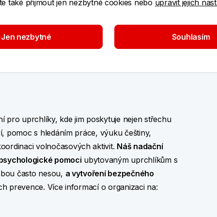
e také přijmout jen nezbytné cookies nebo
upravit jejich nas
je co-workingové a komunitní centrum Hnízdo.
pro místní komunity i odbornou veřejnost.
Grant
 s místy pro ukrajinské děti na připravovaných
Jen nezbytné
Souhlasím
 organizaci
na jejich facebooku
.
 pro uprchlíky, kde jim poskytuje nejen střechu
tví, pomoc s hledáním práce, výuku češtiny,
oordinaci volnočasových aktivit.
Náš nadační
í psychologické pomoci
ubytovaným uprchlíkům s
sebou často nesou,
a vytvoření bezpečného
ejich prevence. Více informací o organizaci na: