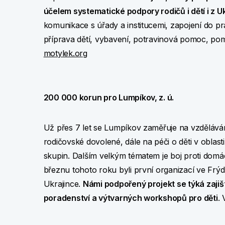
účelem systematické podpory rodičů i dětí i z U
komunikace s úřady a institucemi, zapojení do p
příprava dětí, vybavení, potravinová pomoc, pomů
motylek.org
200 000 korun pro Lumpíkov, z. ú.
Už přes 7 let se Lumpíkov zaměřuje na vzděláván
rodičovské dovolené, dále na péči o děti v oblast
skupin. Dalším velkým tématem je boj proti dom
březnu tohoto roku byli první organizací ve Frýd
Ukrajince.
Námi podpořený projekt se týká zajišt
poradenství a výtvarných workshopů pro děti
.