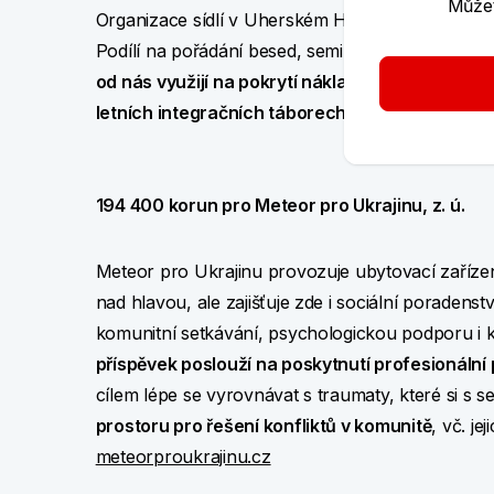
Můžet
Organizace sídlí v Uherském Hradišti a provozu
Podílí na pořádání besed, seminářů a přednášek 
od nás využijí na pokrytí nákladů souvisejících
letních integračních táborech
. Více informací o
194 400 korun pro Meteor pro Ukrajinu, z. ú.
Meteor pro Ukrajinu provozuje ubytovací zařízení
nad hlavou, ale zajišťuje zde i sociální poradens
komunitní setkávání, psychologickou podporu i k
příspěvek poslouží na poskytnutí profesionáln
cílem lépe se vyrovnávat s traumaty, které si s 
prostoru pro řešení konfliktů v komunitě
, vč. j
meteorproukrajinu.cz