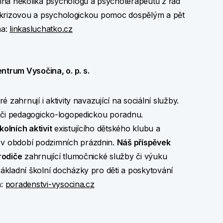
ina několika psychologů a psychoterapeutů z řad
dnu krizovou a psychologickou pomoc dospělým a pět
na:
linkasluchatko.cz
trum Vysočina, o. p. s.
zahrnují i aktivity navazující na sociální služby.
e či pedagogicko-logopedickou poradnu.
olních aktivit
existujícího dětského klubu a
v období podzimních prázdnin.
Náš příspěvek
rodiče
zahrnující tlumočnické služby či výuku
ákladní školní docházky pro děti a poskytování
a:
poradenstvi-vysocina.cz