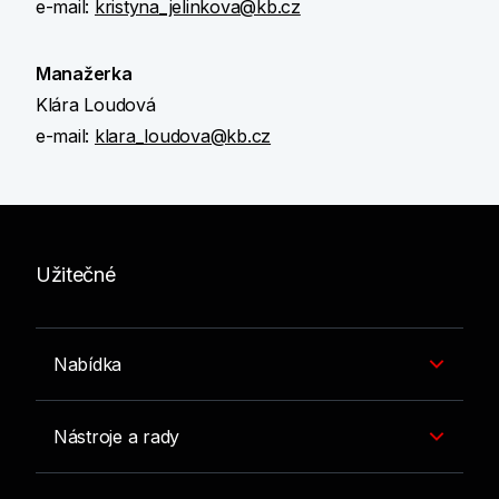
e-mail:
kristyna_jelinkova@kb.cz
Manažerka
Klára Loudová
e-mail:
klara_loudova@kb.cz
Užitečné
Nabídka
Nástroje a rady