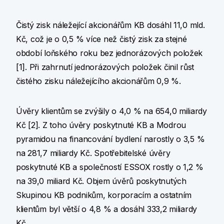
Čistý zisk náležející akcionářům KB dosáhl 11,0 mld.
Kč, což je o 0,5 % více než čistý zisk za stejné
období loňského roku bez jednorázových položek
[1]. Při zahrnutí jednorázových položek činil růst
čistého zisku náležejícího akcionářům 0,9 %.
Úvěry klientům se zvýšily o 4,0 % na 654,0 miliardy
Kč [2]. Z toho úvěry poskytnuté KB a Modrou
pyramidou na financování bydlení narostly o 3,5 %
na 281,7 miliardy Kč. Spotřebitelské úvěry
poskytnuté KB a společností ESSOX rostly o 1,2 %
na 39,0 miliard Kč. Objem úvěrů poskytnutých
Skupinou KB podnikům, korporacím a ostatním
klientům byl větší o 4,8 % a dosáhl 333,2 miliardy
Kč.