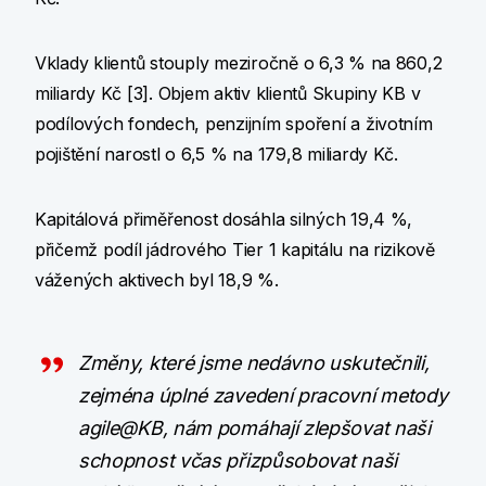
Vklady klientů stouply meziročně o 6,3 % na 860,2
miliardy Kč [3]. Objem aktiv klientů Skupiny KB v
podílových fondech, penzijním spoření a životním
pojištění narostl o 6,5 % na 179,8 miliardy Kč.
Kapitálová přiměřenost dosáhla silných 19,4 %,
přičemž podíl jádrového Tier 1 kapitálu na rizikově
vážených aktivech byl 18,9 %.
Změny, které jsme nedávno uskutečnili,
zejména úplné zavedení pracovní metody
agile@KB, nám pomáhají zlepšovat naši
schopnost včas přizpůsobovat naši