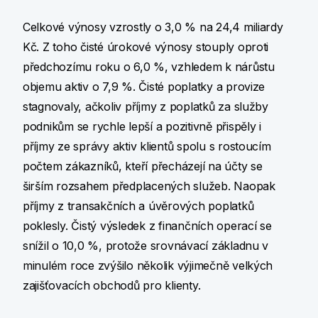
Celkové výnosy vzrostly o 3,0 % na 24,4 miliardy
Kč. Z toho čisté úrokové výnosy stouply oproti
předchozímu roku o 6,0 %, vzhledem k nárůstu
objemu aktiv o 7,9 %. Čisté poplatky a provize
stagnovaly, ačkoliv příjmy z poplatků za služby
podnikům se rychle lepší a pozitivně přispěly i
příjmy ze správy aktiv klientů spolu s rostoucím
počtem zákazníků, kteří přecházejí na účty se
širším rozsahem předplacených služeb. Naopak
příjmy z transakčních a úvěrových poplatků
poklesly. Čistý výsledek z finančních operací se
snížil o 10,0 %, protože srovnávací základnu v
minulém roce zvýšilo několik výjimečně velkých
zajišťovacích obchodů pro klienty.