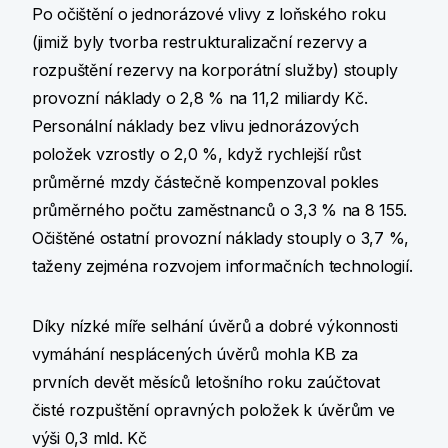
Po očištění o jednorázové vlivy z loňského roku
(jimiž byly tvorba restrukturalizační rezervy a
rozpuštění rezervy na korporátní služby) stouply
provozní náklady o 2,8 % na 11,2 miliardy Kč.
Personální náklady bez vlivu jednorázových
položek vzrostly o 2,0 %, když rychlejší růst
průměrné mzdy částečně kompenzoval pokles
průměrného počtu zaměstnanců o 3,3 % na 8 155.
Očištěné ostatní provozní náklady stouply o 3,7 %,
taženy zejména rozvojem informačních technologií.
Díky nízké míře selhání úvěrů a dobré výkonnosti
vymáhání nesplácených úvěrů mohla KB za
prvních devět měsíců letošního roku zaúčtovat
čisté rozpuštění opravných položek k úvěrům ve
výši 0,3 mld. Kč