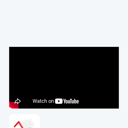
Video je vložené z YouTube a nastavení cookies na
našem webu se na něj nevztahuje. Pokud ho
přehrajete, YouTube může informace z vašeho
prohlížeče sbírat, i když jste cookies na kb.cz
nepřijali.