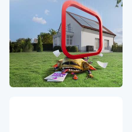
Udržitelné bydlení
Financování energeticky úsporného
bydlení začíná u nás