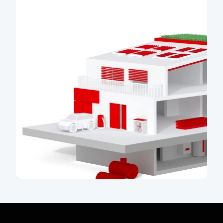
To mě zajímá
Dotace na udržitelné
bydlení