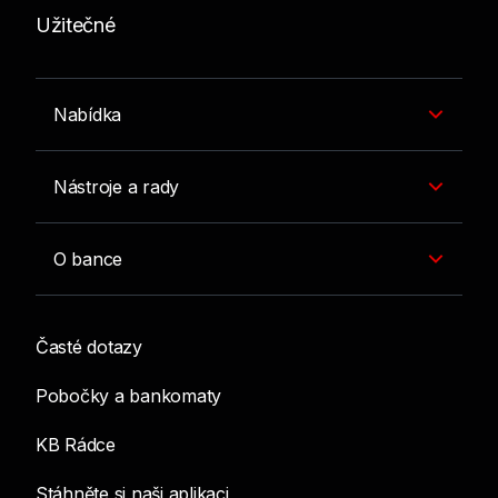
Užitečné
Přečtěte si o dotacích v
programu Nová zelená
úsporám
Nabídka
Více
Nástroje a rady
O bance
Časté dotazy
Pobočky a bankomaty
KB Rádce
Stáhněte si naši aplikaci