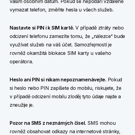
vašim osobním datům. Pokud se nepodaří vzdáleně
vymazat telefon, změňte hesla u všech služeb.
Nastavte si PIN i k SIM kartě.
V případě ztráty nebo
odcizení telefonu zamezíte tomu, že „nálezce“ bude
využívat služeb na váš účet. Samozřejmostí je
rovněž okamžitá blokace SIM karty u vašeho
operátora.
Heslo ani PIN si nikam nepoznamenávejte.
Pokud
si heslo nebo PIN zapíšete do mobilu, riskujete, že
v případě odcizení mobilu zloděj tyto údaje najde a
zneužije je.
Pozor na SMS z neznámých čísel.
SMS mohou
rovněž obsahovat odkazy na internetové stránky,