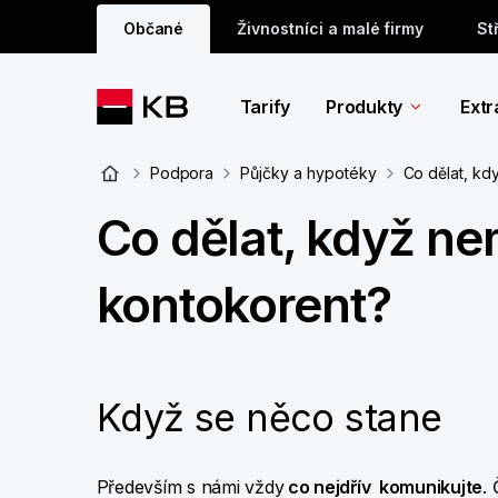
Občané
Živnostníci a malé firmy
St
Tarify
Produkty
Extr
Podpora
Půjčky a hypotéky
Co dělat, kd
Co dělat, když ne
kontokorent?
Když se něco stane
Především s námi vždy
co nejdřív komunikujte
.