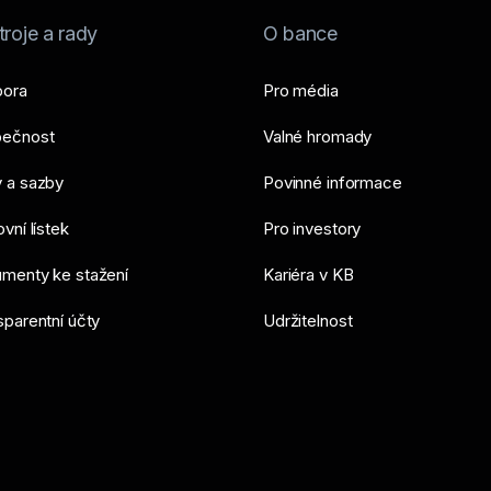
roje a rady
O bance
ora
Pro média
ečnost
Valné hromady
 a sazby
Povinné informace
vní lístek
Pro investory
menty ke stažení
Kariéra v KB
sparentní účty
Udržitelnost