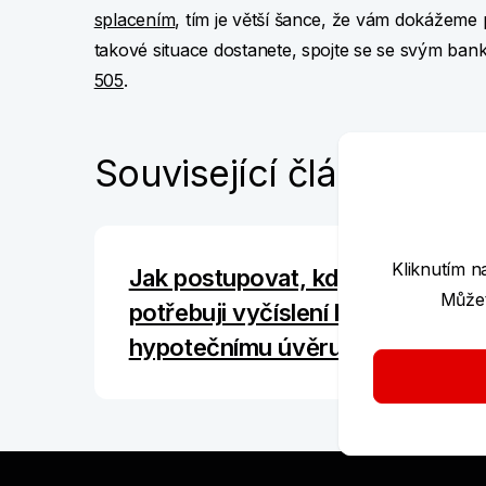
splacením
, tím je větší šance, že vám dokážeme
takové situace dostanete, spojte se se svým ba
505
.
Související články
Kliknutím n
Jak postupovat, když
Můžet
potřebuji vyčíslení k
hypotečnímu úvěru?