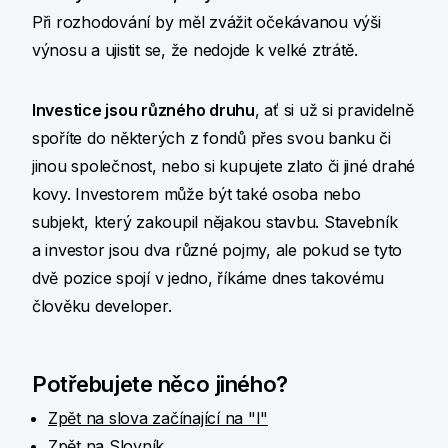
Při rozhodování by měl zvážit očekávanou výši
výnosu a ujistit se, že nedojde k velké ztrátě.
Investice jsou různého druhu
, ať si už si pravidelně
spoříte do některých z fondů přes svou banku či
jinou společnost, nebo si kupujete zlato či jiné drahé
kovy. Investorem může být také osoba nebo
subjekt, který zakoupil nějakou stavbu. Stavebník
a investor jsou dva různé pojmy, ale pokud se tyto
dvě pozice spojí v jedno, říkáme dnes takovému
člověku developer.
Potřebujete něco jiného?
Zpět na slova začínající na "I"
Zpět na Slovník