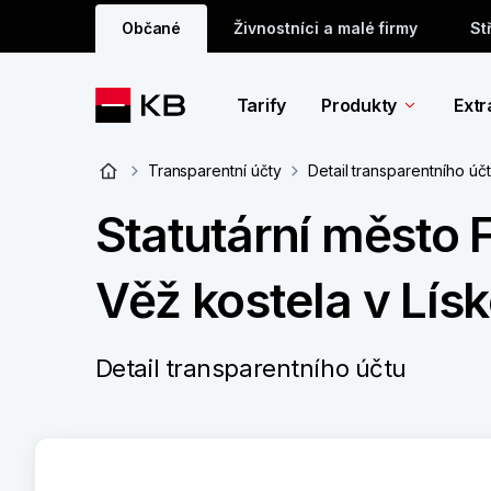
Občané
Živnostníci a malé firmy
St
Tarify
Produkty
Extr
Transparentní účty
Detail transparentního úč
Statutární město 
Věž kostela v Lís
Detail transparentního účtu