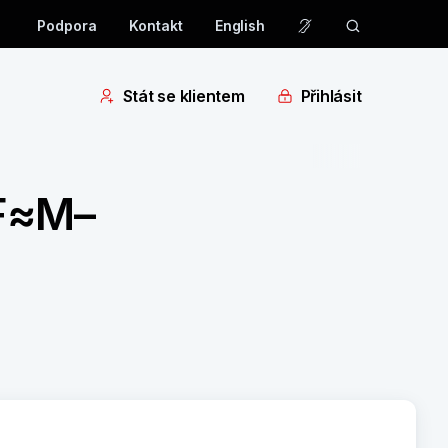
Podpora
Kontakt
English
Stát se klientem
Přihlásit
 F≈M–