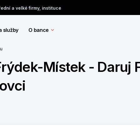
řední a velké firmy, instituce
a služby
O bance
tu
Frýdek-Místek - Daruj
kovci