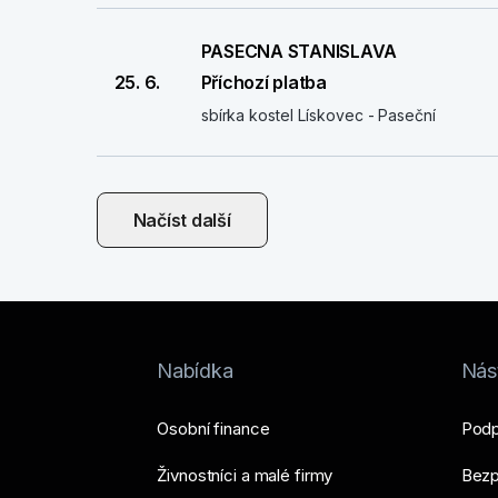
PASECNA STANISLAVA
25. 6.
Příchozí platba
sbírka kostel Lískovec - Paseční
Načíst další
Nabídka
Nást
Osobní finance
Podp
Živnostníci a malé firmy
Bezp