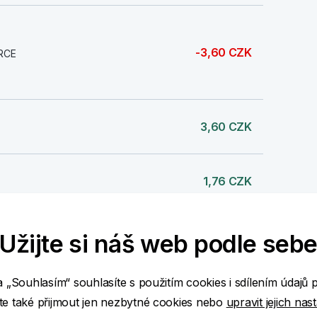
-3,60 CZK
RCE
3,60 CZK
1,76 CZK
Užijte si náš web podle seb
1 000,00 CZK
a „Souhlasím“ souhlasíte s použitím cookies i sdílením údajů 
e také přijmout jen nezbytné cookies nebo
upravit jejich nas