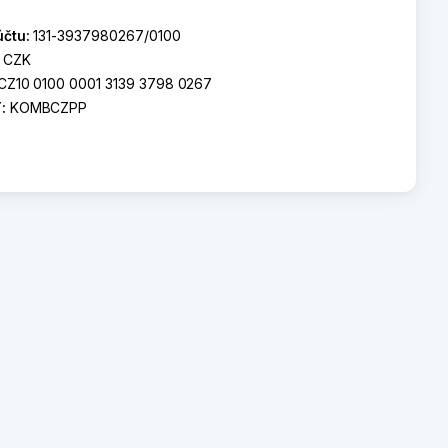
účtu:
131-3937980267/0100
:
CZK
CZ10 0100 0001 3139 3798 0267
T:
KOMBCZPP