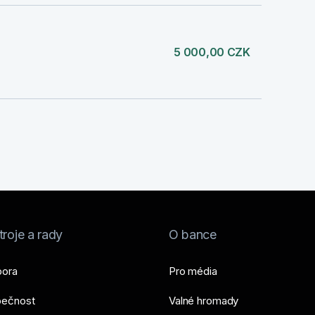
5 000,00 CZK
roje a rady
O bance
ora
Pro média
ečnost
Valné hromady