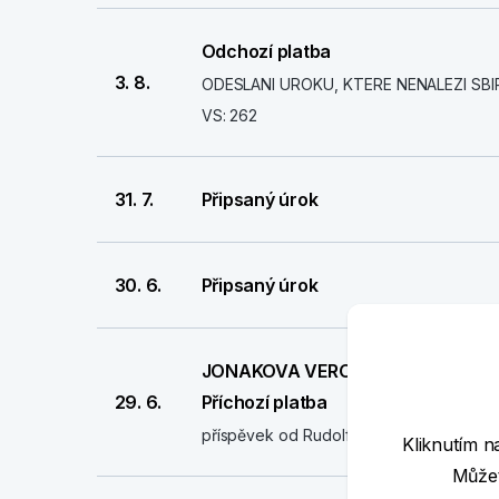
Odchozí platba
3. 8.
ODESLANI UROKU, KTERE NENALEZI SBI
VS: 262
31. 7.
Připsaný úrok
30. 6.
Připsaný úrok
JONAKOVA VERONIKA
29. 6.
Příchozí platba
příspěvek od Rudolfa Štěpánka
Kliknutím n
Můžet