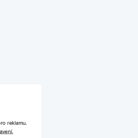
e
pro reklamu.
tavení.