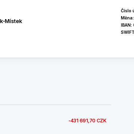
Číslo 
Měna
ek-Místek
IBAN:
SWIF
-431 691,70 CZK