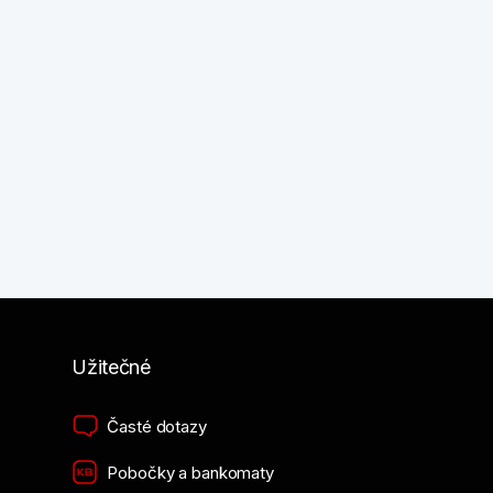
Užitečné
Časté dotazy
Pobočky a bankomaty