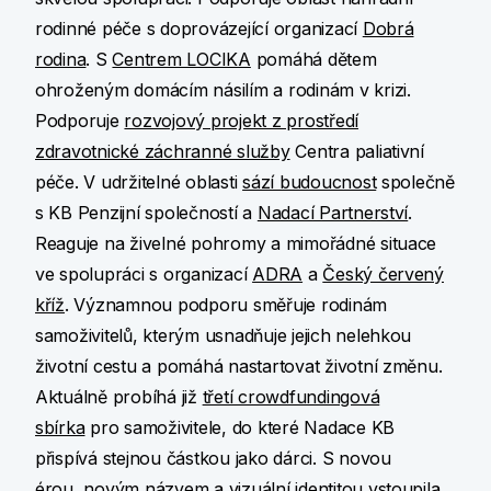
rodinné péče s doprovázející organizací
Dobrá
rodina
. S
Centrem LOCIKA
pomáhá dětem
ohroženým domácím násilím a rodinám v krizi.
Podporuje
rozvojový projekt z prostředí
zdravotnické záchranné služby
Centra paliativní
péče. V udržitelné oblasti
sází budoucnost
společně
s KB Penzijní společností a
Nadací Partnerství
.
Reaguje na živelné pohromy a mimořádné situace
ve spolupráci s organizací
ADRA
a
Český červený
kříž
. Významnou podporu směřuje rodinám
samoživitelů, kterým usnadňuje jejich nelehkou
životní cestu a pomáhá nastartovat životní změnu.
Aktuálně probíhá již
třetí crowdfundingová
sbírka
pro samoživitele, do které Nadace KB
přispívá stejnou částkou jako dárci. S novou
érou, novým názvem a vizuální identitou vstoupila