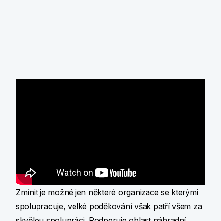
Od roku 2021 podpora Nadace směřuje do tří
oblastí - rodina a děti, hospicová a paliativní péče a
udržitelná budoucnost. Prostřednictvím
podpořených projektů dává Nadace KB naději na
hodnotný život zejména dětem a rodinám, ale
věnuje se i dalším neméně důležitým oblastem.
Zmínit je možné jen některé organizace se kterými
spolupracuje, velké poděkování však patří všem za
skvělou spolupráci. Podporuje oblast náhradní