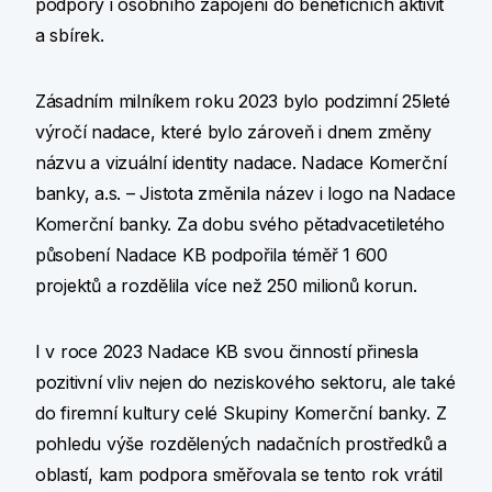
podpory i osobního zapojení do benefičních aktivit
a sbírek.
Zásadním milníkem roku 2023 bylo podzimní 25leté
výročí nadace, které bylo zároveň i dnem změny
názvu a vizuální identity nadace. Nadace Komerční
banky, a.s. – Jistota změnila název i logo na Nadace
Komerční banky. Za dobu svého pětadvacetiletého
působení Nadace KB podpořila téměř 1 600
projektů a rozdělila více než 250 milionů korun.
I v roce 2023 Nadace KB svou činností přinesla
pozitivní vliv nejen do neziskového sektoru, ale také
do firemní kultury celé Skupiny Komerční banky. Z
pohledu výše rozdělených nadačních prostředků a
oblastí, kam podpora směřovala se tento rok vrátil