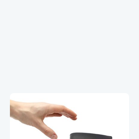
Ztráta nebo krádež karty
Volejte na
+420 955 512 230
a kartu okamžitě
zablokujeme
Další informace