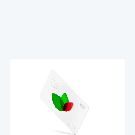
Eko karta
S udržitelností to myslíme vážně, proto nabízíme
eko karty z recyklovaného plastu. Karty s 85%
podílem recyklovaného plastu postupně
nahrazujeme kartami ze
100% recyklovaného
plastu
.
Další informace