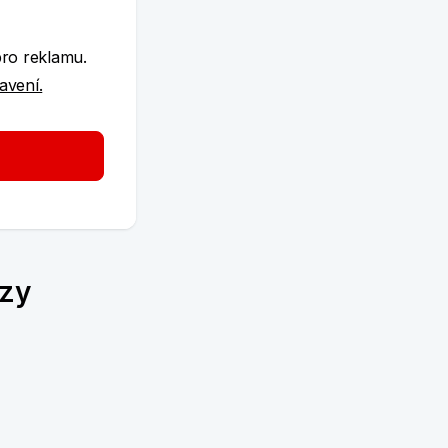
e
pro reklamu.
tavení.
azy