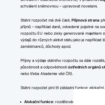
schválení sněmovnou – upravovat novelami.
Státní rozpočet má dvě části.
Příjmová strana
př
příjmů – například daně, odvedené pojistné na so
rozpočtu EU nebo zisky generované majetkem s
výdajů do různých aktivit státu jako je například š
zaměstnanců, důchody apod.
Příjmy a výdaje státního rozpočtu se dále rozdělu
působnosti a odpovědnosti
ústředních orgánů st
nebo třeba Akademie věd ČR).
Státní rozpočet plní tři základní funkce: alokační, 
Alokační funkce
: rozdělování peněz do veřejný