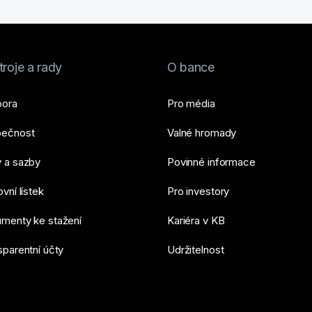
roje a rady
O bance
ora
Pro média
ečnost
Valné hromady
 a sazby
Povinné informace
vní lístek
Pro investory
menty ke stažení
Kariéra v KB
sparentní účty
Udržitelnost