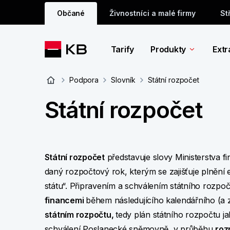
Občané
Živnostníci a malé firmy
St
Tarify
Produkty
Extr
Podpora
Slovník
Státní rozpočet
Státní rozpočet
Státní rozpočet
představuje slovy Ministerstva f
daný rozpočtový rok, kterým se zajišťuje plnění 
státu“. Připravením a schválením státního rozpo
financemi
během následujícího kalendářního (a
státním rozpočtu,
tedy plán státního rozpočtu j
schválení Poslanecké sněmovně, v průběhu
roz