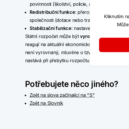
povinnosti (školství, policie, armáda apod.)
Redistribuční funkce
: přerozdělování prostře
Kliknutím n
společnosti (dotace nebo transfery)
Můžet
Stabilizační funkce
: nastavení příjmů a výdajů 
Státní rozpočet může být
vyrovnaný, schodkový
reagují na aktuální ekonomickou situaci a vycház
není vyrovnaný, mluvíme o tzv.
saldu
– rozdílu m
nastává při přebytku rozpočtu a
záporné saldo
(
Potřebujete něco jiného?
Zpět na slova začínající na "S"
Zpět na Slovník