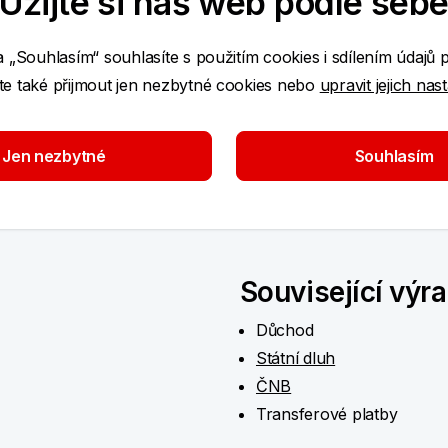
Užijte si náš web podle seb
dků mezi občany, aby se zmenšily nerovnosti ve
a „Souhlasím“ souhlasíte s použitím cookies i sdílením údajů 
e také přijmout jen nezbytné cookies nebo
upravit jejich nas
tak, aby se zajistil stabilní vývoj ekonomiky
 nebo přebytkový
, přičemž jednotlivé typy vždy
ejí z hospodářské politiky státu. Pokud rozpočet
Jen nezbytné
Souhlasím
ezi očekávanými příjmy a výdaji.
Kladné saldo
deficit) zase při jeho schodku.
Související výr
Důchod
Státní dluh
ČNB
Transferové platby