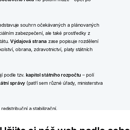
edstavuje souhrn očekávaných a plánovaných
ciálním zabezpečení, ale také prostředky z
tátu.
Výdajová strana
zase popisuje rozdělení
kolství, obrana, zdravotnictví, platy státních
jí podle tzv.
kapitol státního rozpočtu
– polí
átní správy
(patří sem různé úřady, ministerstva
redistribuční a stabilizační.
ch statků, aby se stát mohl efektivně plnit své