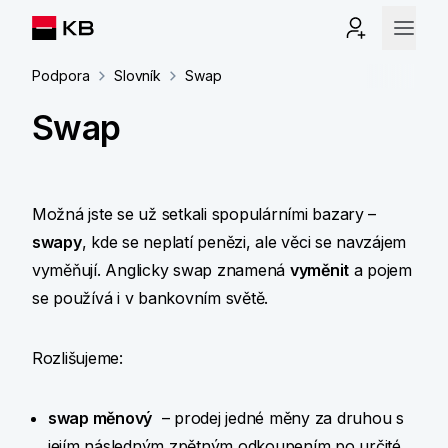
Podpora
Slovník
Swap
Swap
Možná jste se už setkali spopulárními bazary –
swapy
, kde se neplatí penězi, ale věci se navzájem
vyměňují. Anglicky swap znamená
vyměnit
a pojem
se používá i v bankovním světě.
Rozlišujeme:
swap měnový
– prodej jedné měny za druhou s
jejím následným zpětným odkoupením po určité