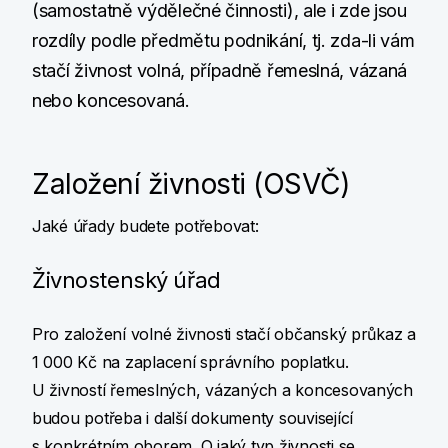
(samostatně výdělečné činnosti), ale i zde jsou
rozdíly podle předmětu podnikání, tj. zda-li vám
stačí živnost volná, případně řemeslná, vázaná
nebo koncesovaná.
Založení živnosti (OSVČ)
Jaké úřady budete potřebovat:
Živnostenský úřad
Pro založení volné živnosti stačí občanský průkaz a
1 000 Kč na zaplacení správního poplatku.
U živností řemeslných, vázaných a koncesovaných
budou potřeba i další dokumenty související
s konkrétním oborem. O jaký typ živnosti se