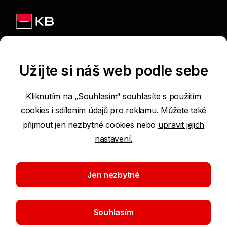
Jsme na sítích
Užijte si náš web podle sebe
Kliknutím na „Souhlasím“ souhlasíte s použitím
cookies i sdílením údajů pro reklamu. Můžete také
Podmínky používání internetových stránek
přijmout jen nezbytné cookies nebo
upravit jejich
nastavení.
Prohlášení o přístupnosti
Ochrana osobních údajů
Jen nezbytné
Nastavení cookies
Souhlasím
©2026 Komerční banka