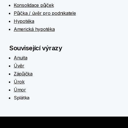
Konsolidace půjček
Půjčka / úvěr pro podnikatele
Hypotéka
Americká hypotéka
Související výrazy
Anuita
Úvěr
Zápůjčka
Úrok
Úmor
Splátka