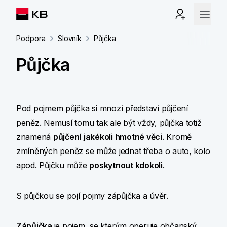
Podpora
Slovník
Půjčka
Půjčka
Pod pojmem půjčka si mnozí představí půjčení
peněz. Nemusí tomu tak ale být vždy, půjčka totiž
znamená
půjčení
jakékoli hmotné věci
. Kromě
zmíněných peněz se může jednat třeba o auto, kolo
apod. Půjčku může
poskytnout kdokoli
.
S půjčkou se pojí pojmy zápůjčka a úvěr.
Zápůjčka
je pojem, se kterým operuje občanský